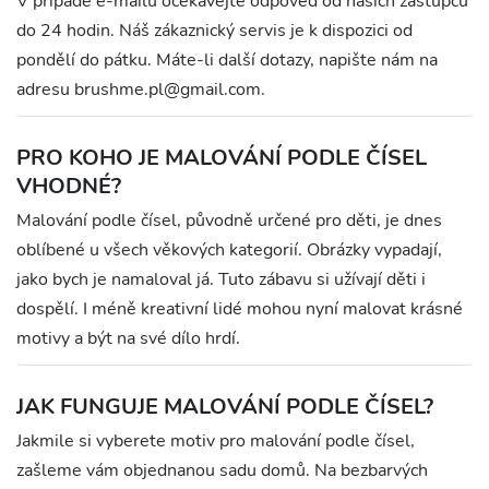
V případě e-mailů očekávejte odpověď od našich zástupců
do 24 hodin. Náš zákaznický servis je k dispozici od
pondělí do pátku. Máte-li další dotazy, napište nám na
adresu brushme.pl@gmail.com.
PRO KOHO JE MALOVÁNÍ PODLE ČÍSEL
VHODNÉ?
Malování podle čísel, původně určené pro děti, je dnes
oblíbené u všech věkových kategorií. Obrázky vypadají,
jako bych je namaloval já. Tuto zábavu si užívají děti i
dospělí. I méně kreativní lidé mohou nyní malovat krásné
motivy a být na své dílo hrdí.
JAK FUNGUJE MALOVÁNÍ PODLE ČÍSEL?
Jakmile si vyberete motiv pro malování podle čísel,
zašleme vám objednanou sadu domů. Na bezbarvých