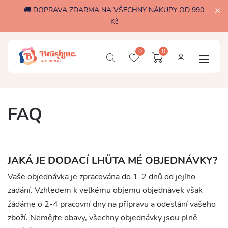
🚚 DOPRAVA ZDARMA NA VŠECHNY NÁKUPY OD 990
Kč
0
0
FAQ
JAKÁ JE DODACÍ LHŮTA MÉ OBJEDNÁVKY?
Vaše objednávka je zpracována do 1-2 dnů od jejího
zadání. Vzhledem k velkému objemu objednávek však
žádáme o 2-4 pracovní dny na přípravu a odeslání vašeho
zboží. Nemějte obavy, všechny objednávky jsou plně