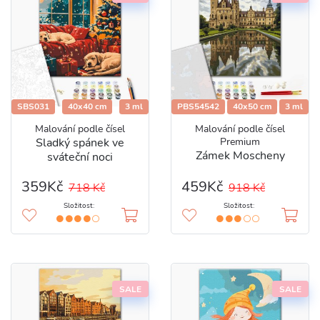
SBS031
40x40 cm
3 ml
PBS54542
40x50 cm
3 ml
Malování podle čísel
Malování podle čísel
Sladký spánek ve
Premium
Zámek Moscheny
sváteční noci
359Kč
459Kč
718 Kč
918 Kč
Složitost:
Složitost:
SALE
SALE