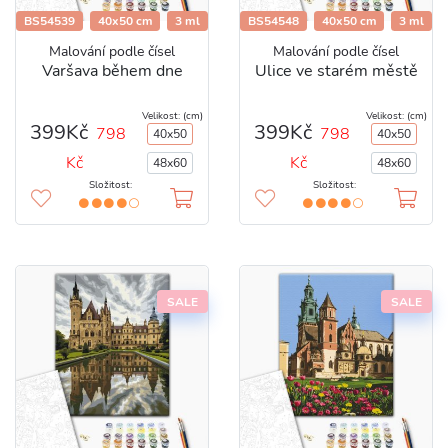
BS54539
40x50 cm
3 ml
BS54548
40x50 cm
3 ml
Malování podle čísel
Malování podle čísel
Varšava během dne
Ulice ve starém městě
Velikost: (cm)
Velikost: (cm)
399Kč
399Kč
798
798
40x50
40x50
Kč
Kč
48x60
48x60
Složitost:
Složitost:
SALE
SALE