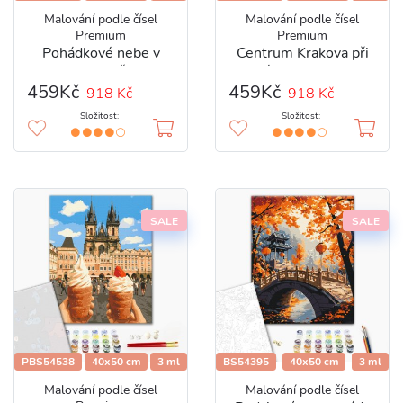
Malování podle čísel
Malování podle čísel
Premium
Premium
Pohádkové nebe v
Centrum Krakova při
Krakově
západu slunce
459Kč
459Kč
918 Kč
918 Kč
Složitost:
Složitost:
SALE
SALE
PBS54538
40x50 cm
3 ml
BS54395
40x50 cm
3 ml
Malování podle čísel
Malování podle čísel