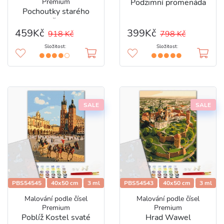
Premium
Podzimní promenáda
Pochoutky starého
města
459Kč
399Kč
918 Kč
798 Kč
Složitost:
Složitost:
SALE
SALE
PBS54545
40x50 cm
3 ml
PBS54543
40x50 cm
3 ml
Malování podle čísel
Malování podle čísel
Premium
Premium
Poblíž Kostel svaté
Hrad Wawel