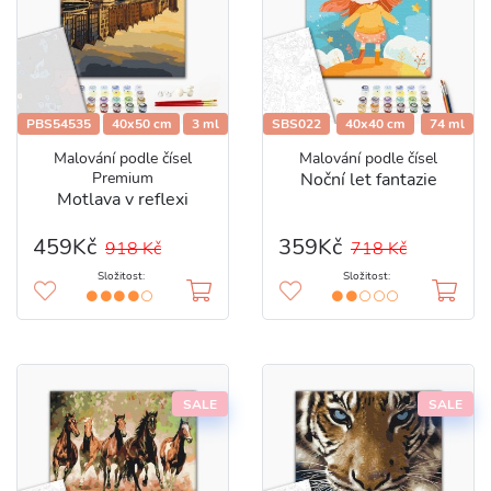
PBS54535
40x50 cm
3 ml
SBS022
40x40 cm
74 ml
Malování podle čísel
Malování podle čísel
Premium
Noční let fantazie
Motlava v reflexi
459Kč
359Kč
918 Kč
718 Kč
Složitost:
Složitost:
SALE
SALE