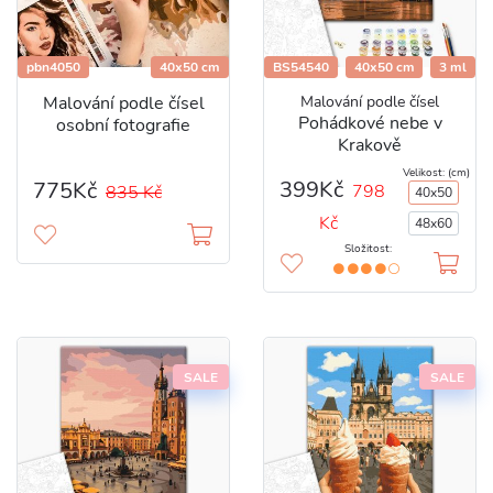
pbn4050
40х50 cm
BS54540
40x50 cm
3 ml
Malování podle čísel
Malování podle čísel
Pohádkové nebe v
osobní fotografie
Krakově
Velikost: (cm)
399Kč
775Kč
798
835 Kč
40x50
Kč
48x60
Složitost:
SALE
SALE