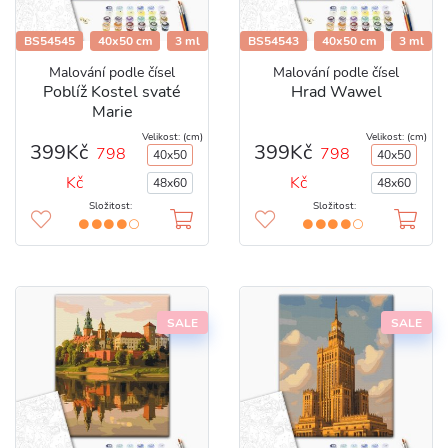
BS54545
40x50 cm
3 ml
BS54543
40x50 cm
3 ml
Malování podle čísel
Malování podle čísel
Poblíž Kostel svaté
Hrad Wawel
Marie
Velikost: (cm)
Velikost: (cm)
399Kč
399Kč
798
798
40x50
40x50
Kč
Kč
48x60
48x60
Složitost:
Složitost:
SALE
SALE