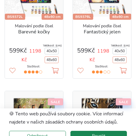
BS9372L
48x60 cm
BS9376L
48x60 cm
Malování podle čísel
Malování podle čísel
Barevné kočky
Fantastický jelen
Velikost: (cm)
Velikost: (cm)
599Kč
599Kč
1198
1198
40x50
40x50
Kč
Kč
48x60
48x60
Složitost:
Složitost:
SALE
SALE
🍪 Tento web používá soubory cookie. Více informací
najdete v našich zásadách ochrany osobních údajů.
Odmítnout
Povolit