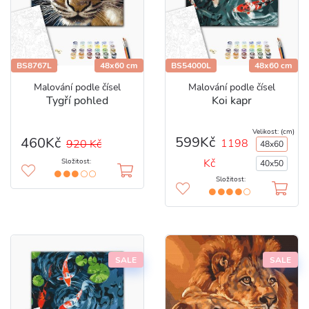
BS8767L
48x60 cm
BS54000L
48x60 cm
Malování podle čísel
Malování podle čísel
Tygří pohled
Koi kapr
Velikost: (cm)
599Kč
460Kč
1198
920 Kč
48x60
Kč
Složitost:
40x50
Složitost:
SALE
SALE