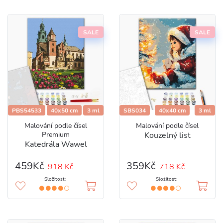
SALE
SALE
PBS54533
40x50 cm
3 ml
SBS034
40x40 cm
3 ml
Malování podle čísel
Malování podle čísel
Premium
Kouzelný list
Katedrála Wawel
459Kč
359Kč
918 Kč
718 Kč
Složitost:
Složitost: