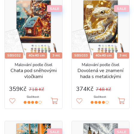
SALE
SALE
SBS032
40x40 cm
3 ml
SBS033
40x40 cm
3 ml
Malování podle čísel
Malování podle čísel
Chata pod sněhovými
Dovolená ve znamení
vločkami
hada s metalickými
barvami
359Kč
374Kč
718 Kč
748 Kč
Složitost:
Složitost:
SALE
SALE