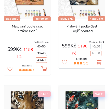
BS8288L
48x60 cm
BS8767L
48x60 cm
Malování podle čísel
Malování podle čísel
Stádo koní
Tygří pohled
Velikost: (cm)
Velikost: (cm)
599Kč
1198
40x50
40x50
599Kč
1198
Kč
30x40
48x60
Kč
Složitost:
48x60
Složitost:
SALE
SALE