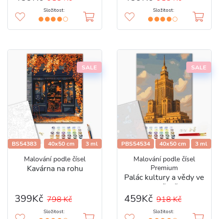
Složitost:
Složitost:
SALE
SALE
BS54383
40x50 cm
3 ml
PBS54534
40x50 cm
3 ml
Malování podle čísel
Malování podle čísel
Kavárna na rohu
Premium
Palác kultury a vědy ve
Varšavě
399Kč
459Kč
798 Kč
918 Kč
Složitost:
Složitost: