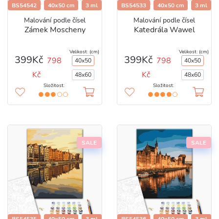
BS54542
40x50 cm
3 ml
BS54533
40x50 cm
3 ml
Malování podle čísel
Malování podle čísel
Zámek Moscheny
Katedrála Wawel
Velikost: (cm)
Velikost: (cm)
399Kč
399Kč
798
798
40x50
40x50
Kč
Kč
48x60
48x60
Složitost:
Složitost:
SALE
SALE