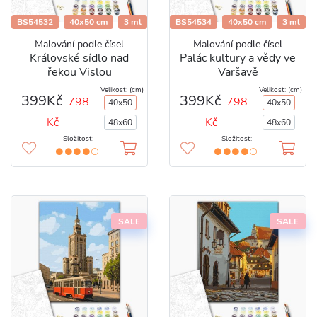
BS54532
40x50 cm
3 ml
BS54534
40x50 cm
3 ml
Malování podle čísel
Malování podle čísel
Královské sídlo nad
Palác kultury a vědy ve
řekou Vislou
Varšavě
Velikost: (cm)
Velikost: (cm)
399Kč
399Kč
798
798
40x50
40x50
Kč
Kč
48x60
48x60
Složitost:
Složitost:
SALE
SALE