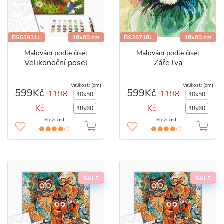
BS53931L
48x60 cm
BS28718L
48x60 cm
Malování podle čísel
Malování podle čísel
Velikonoční posel
Záře lva
Velikost: (cm)
Velikost: (cm)
599Kč
599Kč
1198
1198
40x50
40x50
Kč
Kč
48x60
48x60
Složitost:
Složitost:
SALE
SALE