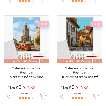
SALE
SALE
PBS54539
40x50 cm
3 ml
PBS54548
40x50 cm
3 ml
Malování podle čísel
Malování podle čísel
Premium
Premium
Varšava během dne
Ulice ve starém městě
459Kč
459Kč
918 Kč
918 Kč
Složitost:
Složitost: