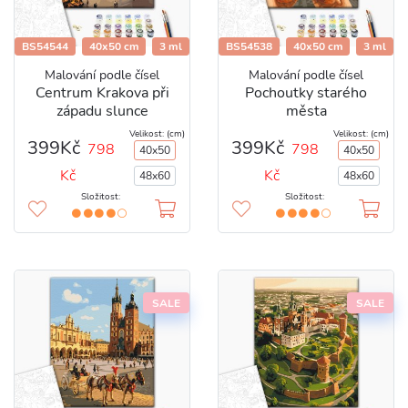
BS54544
40x50 cm
3 ml
BS54538
40x50 cm
3 ml
Malování podle čísel
Malování podle čísel
Centrum Krakova při
Pochoutky starého
západu slunce
města
Velikost: (cm)
Velikost: (cm)
399Kč
399Kč
798
798
40x50
40x50
Kč
Kč
48x60
48x60
Složitost:
Složitost:
SALE
SALE