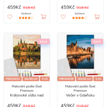
Marie
459Kč
459Kč
918 Kč
918 Kč
Složitost:
Složitost:
SALE
SALE
PBS54532
40x50 cm
3 ml
PBS54536
40x50 cm
3 ml
Malování podle čísel
Malování podle čísel
Premium
Premium
Královské sídlo nad
Večer v Gdaňsku
řekou Vislou
459Kč
459Kč
918 Kč
918 Kč