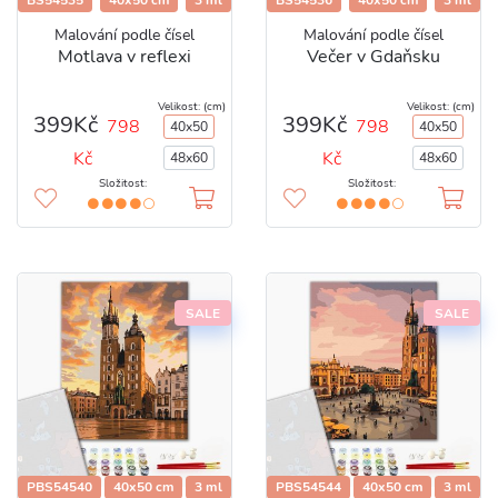
BS54535
40x50 cm
3 ml
BS54536
40x50 cm
3 ml
Malování podle čísel
Malování podle čísel
Motlava v reflexi
Večer v Gdaňsku
Velikost: (cm)
Velikost: (cm)
399Kč
399Kč
798
798
40x50
40x50
Kč
Kč
48x60
48x60
Složitost:
Složitost:
SALE
SALE
PBS54540
40x50 cm
3 ml
PBS54544
40x50 cm
3 ml