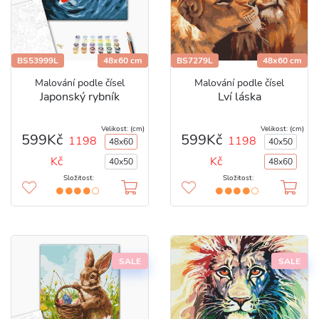
BS53999L
48x60 cm
BS7279L
48x60 cm
Malování podle čísel
Malování podle čísel
Japonský rybník
Lví láska
Velikost: (cm)
Velikost: (cm)
599Kč
599Kč
1198
1198
48x60
40x50
Kč
Kč
40x50
48x60
Složitost:
Složitost:
SALE
SALE