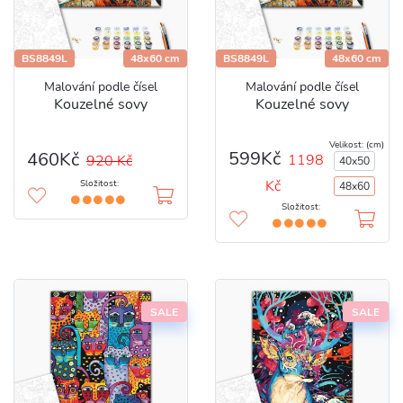
BS8849L
48x60 cm
BS8849L
48x60 cm
Malování podle čísel
Malování podle čísel
Kouzelné sovy
Kouzelné sovy
Velikost: (cm)
599Kč
460Kč
1198
920 Kč
40x50
Kč
Složitost:
48x60
Složitost:
SALE
SALE