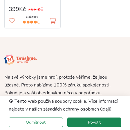
399Kč
798 Kč
Složitost:
Na své výrobky jsme hrdí, protože věříme, že jsou
úžasné. Proto nabízíme 100% záruku spokojenosti.
Pokud je s vaší objednávkou něco v nepořádku,
můžete se rychle obrátit na náš ochotný tým
🍪 Tento web používá soubory cookie. Více informací
zákaznické podpory a požádat o vrácení peněz.
najdete v našich zásadách ochrany osobních údajů.
Odmítnout
Povolit
Katalog