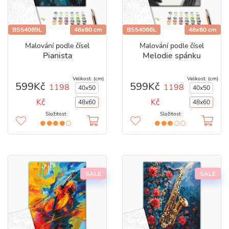
BS54069L
48x60 cm
BS54066L
48x60 cm
Malování podle čísel
Malování podle čísel
Pianista
Melodie spánku
Velikost: (cm)
Velikost: (cm)
599Kč
599Kč
1198
1198
40x50
40x50
Kč
Kč
48x60
48x60
Složitost:
Složitost:
SALE
SALE