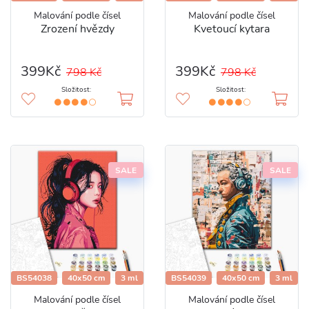
Malování podle čísel
Malování podle čísel
Zrození hvězdy
Kvetoucí kytara
399Kč
399Kč
798 Kč
798 Kč
Složitost:
Složitost:
SALE
SALE
BS54038
40x50 cm
3 ml
BS54039
40x50 cm
3 ml
Malování podle čísel
Malování podle čísel