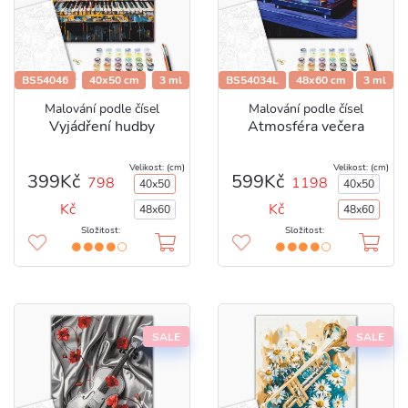
BS54046
40x50 cm
3 ml
BS54034L
48x60 cm
3 ml
Malování podle čísel
Malování podle čísel
Vyjádření hudby
Atmosféra večera
Velikost: (cm)
Velikost: (cm)
399Kč
599Kč
798
1198
40x50
40x50
Kč
Kč
48x60
48x60
Složitost:
Složitost:
SALE
SALE