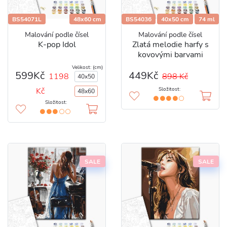
BS54071L
48x60 cm
BS54036
40x50 cm
74 ml
Malování podle čísel
Malování podle čísel
K-pop Idol
Zlatá melodie harfy s
kovovými barvami
Velikost: (cm)
599Kč
449Kč
1198
898 Kč
40x50
Kč
Složitost:
48x60
Složitost:
SALE
SALE