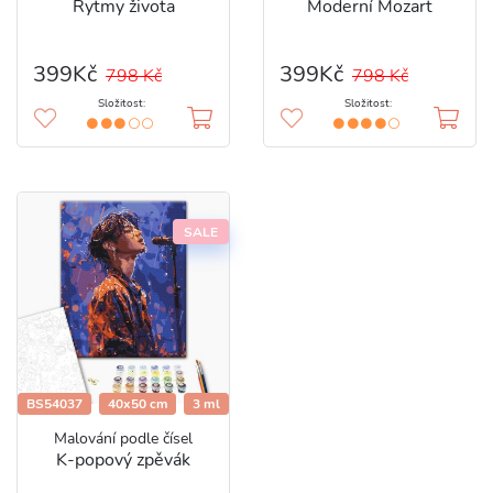
Rytmy života
Moderní Mozart
399Kč
399Kč
798 Kč
798 Kč
Složitost:
Složitost:
SALE
BS54037
40x50 cm
3 ml
Malování podle čísel
K-popový zpěvák