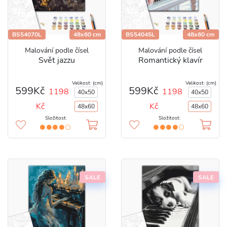
BS54070L
48x60 cm
BS54045L
48x60 cm
Malování podle čísel
Malování podle čísel
Svět jazzu
Romantický klavír
Velikost: (cm)
Velikost: (cm)
599Kč
599Kč
1198
1198
40x50
40x50
Kč
Kč
48x60
48x60
Složitost:
Složitost:
SALE
SALE