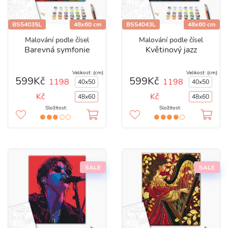
BS54035L
48x60 cm
BS54043L
48x60 cm
Malování podle čísel
Malování podle čísel
Barevná symfonie
Květinový jazz
Velikost: (cm)
Velikost: (cm)
599Kč
599Kč
1198
1198
40x50
40x50
Kč
Kč
48x60
48x60
Složitost:
Složitost:
SALE
SALE