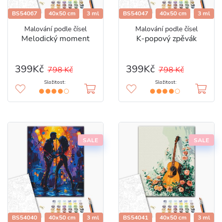
BS54067
40x50 cm
3 ml
BS54047
40x50 cm
3 ml
Malování podle čísel
Malování podle čísel
Melodický moment
K-popový zpěvák
399Kč
399Kč
798 Kč
798 Kč
Složitost:
Složitost:
SALE
SALE
BS54040
40x50 cm
3 ml
BS54041
40x50 cm
3 ml