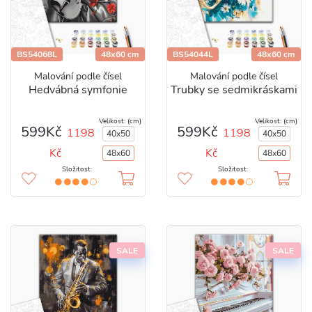
BS54068L
48x60 cm
BS54044L
48x60 cm
Malování podle čísel
Malování podle čísel
Hedvábná symfonie
Trubky se sedmikráskami
Velikost: (cm)
Velikost: (cm)
599Kč
599Kč
1198
1198
40x50
40x50
Kč
Kč
48x60
48x60
Složitost:
Složitost:
SALE
SALE