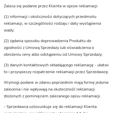
Zaleca się podanie przez Klienta w opisie reklamacji:
(1) informacji i okoliczności dotyczących przedmiotu
reklamacji, w szczególności rodzaju i daty wystąpienia
wady;
(2) żądania sposobu doprowadzenia Produktu do
zgodności z Umową Sprzedaży lub oświadczenia o
obniżeniu ceny albo odstąpieniu od Umowy Sprzedaży;
(3) danych kontaktowych składającego reklamację - ułatwi
to i przyspieszy rozpatrzenie reklamacji przez Sprzedawcę.
Wymogi podane w zdaniu poprzednim mają formę jedynie
zalecenia i nie wpływają na skuteczność reklamacji
złożonych z pominięciem zalecanego opisu reklamacji.
- Sprzedawca ustosunkuje się do reklamacji Klienta