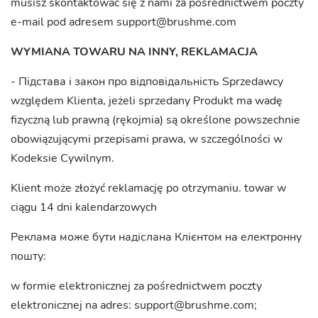
musisz skontaktować się z nami za pośrednictwem poczty
e-mail pod adresem
support@brushme.com
WYMIANA TOWARU NA INNY, REKLAMACJA
- Підстава і закон про відповідальність Sprzedawcy
względem Klienta, jeżeli sprzedany Produkt ma wadę
fizyczną lub prawną (rękojmia) są określone powszechnie
obowiązującymi przepisami prawa, w szczególności w
Kodeksie Cywilnym.
Klient może złożyć reklamację po otrzymaniu. towar w
ciągu 14 dni kalendarzowych
Реклама може бути надіслана Клієнтом на електронну
пошту:
w formie elektronicznej za pośrednictwem poczty
elektronicznej na adres:
support@brushme.com
;