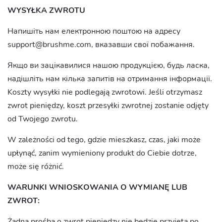
WYSYŁKA ZWROTU
Напишіть нам електронною поштою на адресу
support@brushme.com
, вказавши свої побажання.
Якщо ви зацікавилися нашою продукцією, будь ласка,
надішліть нам кілька запитів на отримання інформації.
Koszty wysyłki nie podlegają zwrotowi. Jeśli otrzymasz
zwrot pieniędzy, koszt przesyłki zwrotnej zostanie odjęty
od Twojego zwrotu.
W zależności od tego, gdzie mieszkasz, czas, jaki może
upłynąć, zanim wymieniony produkt do Ciebie dotrze,
może się różnić.
WARUNKI WNIOSKOWANIA O WYMIANĘ LUB
ZWROT:
Żadna prośba o zwrot pieniędzy nie będzie przyjęta po