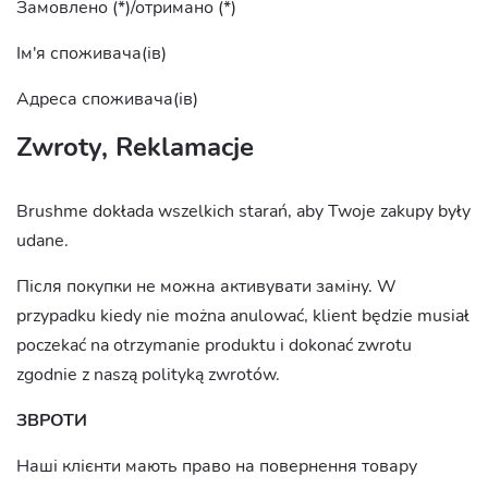
Замовлено (*)/отримано (*)
Ім'я споживача(ів)
Адреса споживача(ів)
Zwroty, Reklamacje
Brushme dokłada wszelkich starań, aby Twoje zakupy były
udane.
Після покупки не можна активувати заміну. W
przypadku kiedy nie można anulować, klient będzie musiał
poczekać na otrzymanie produktu i dokonać zwrotu
zgodnie z naszą polityką zwrotów.
ЗВРОТИ
Наші клієнти мають право на повернення товару