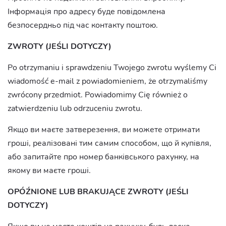
Інформація про адресу буде повідомлена
безпосердньо під час контакту поштою.
ZWROTY (JEŚLI DOTYCZY)
Po otrzymaniu i sprawdzeniu Twojego zwrotu wyślemy Ci
wiadomość e-mail z powiadomieniem, że otrzymaliśmy
zwrócony przedmiot. Powiadomimy Cię również o
zatwierdzeniu lub odrzuceniu zwrotu.
Якщо ви маєте затверезення, ви можете отримати
гроші, реалізовані тим самим способом, що й купівля,
або запитайте про номер банківського рахунку, на
якому ви маєте гроші.
OPÓŹNIONE LUB BRAKUJĄCE ZWROTY (JEŚLI
DOTYCZY)