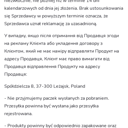
niezwłocznie, nie później niż w terminie 14 dni
kalendarzowych od dnia jej złożenia. Brak ustosunkowania
się Sprzedawcy w powyższym terminie oznacza, że
Sprzedawca uznał reklamację za uzasadnioną.
У випадку, якщо після отримання від Продавця згоди
на рекламу Клієнта або укладення договору з
Клієнтом, який не має наміру відправляти Продукт на
адресу Продавця, Клієнт має право вимагати від
Продавця відправлення Продукту на адресу
Продавця:
Spółdzielcza 8, 37-300 Leżajsk, Poland
- Nie przyjmujemy paczek wysłanych za pobraniem.
Przesyłka powinna być wysłana jako przesyłka
rejestrowana.
- Produkty powinny być odpowiednio zapakowane oraz