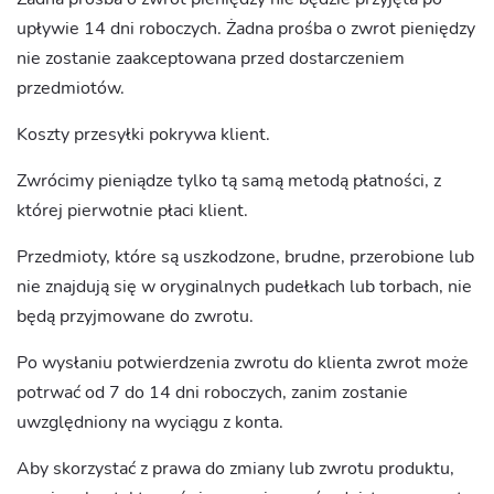
upływie 14 dni roboczych. Żadna prośba o zwrot pieniędzy
nie zostanie zaakceptowana przed dostarczeniem
przedmiotów.
Koszty przesyłki pokrywa klient.
Zwrócimy pieniądze tylko tą samą metodą płatności, z
której pierwotnie płaci klient.
Przedmioty, które są uszkodzone, brudne, przerobione lub
nie znajdują się w oryginalnych pudełkach lub torbach, nie
będą przyjmowane do zwrotu.
Po wysłaniu potwierdzenia zwrotu do klienta zwrot może
potrwać od 7 do 14 dni roboczych, zanim zostanie
uwzględniony na wyciągu z konta.
Aby skorzystać z prawa do zmiany lub zwrotu produktu,