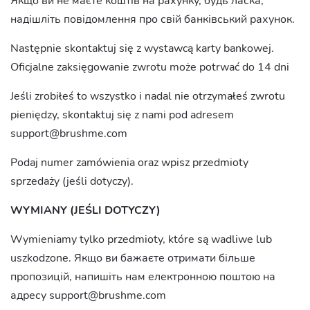
Якщо ви не маєте коштів на рахунку, будь ласка,
надішліть повідомлення про свій банківський рахунок.
Następnie skontaktuj się z wystawcą karty bankowej.
Oficjalne zaksięgowanie zwrotu może potrwać do 14 dni
Jeśli zrobiłeś to wszystko i nadal nie otrzymałeś zwrotu
pieniędzy, skontaktuj się z nami pod adresem
support@brushme.com
Podaj numer zamówienia oraz wpisz przedmioty
sprzedaży (jeśli dotyczy).
WYMIANY (JEŚLI DOTYCZY)
Wymieniamy tylko przedmioty, które są wadliwe lub
uszkodzone. Якщо ви бажаєте отримати більше
пропозицій, напишіть нам електронною поштою на
адресу
support@brushme.com