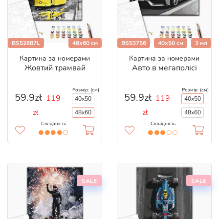
BS52687L
48x60 см
BS53756
40x50 см
3 мл
Картина за номерами
Картина за номерами
Жовтий трамвай
Авто в мегаполісі
Розмір: (см)
Розмір: (см)
59.9zł
59.9zł
119
119
40x50
40x50
zł
zł
48x60
48x60
Складність:
Складність:
SALE
SALE