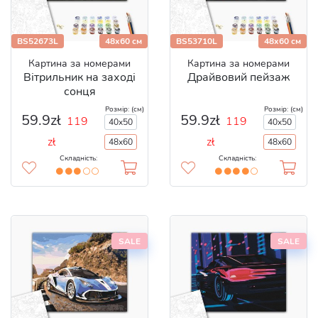
BS52673L
48x60 см
BS53710L
48x60 см
Картина за номерами
Картина за номерами
Вітрильник на заході
Драйвовий пейзаж
сонця
Розмір: (см)
Розмір: (см)
59.9zł
59.9zł
119
119
40x50
40x50
zł
zł
48x60
48x60
Складність:
Складність:
SALE
SALE