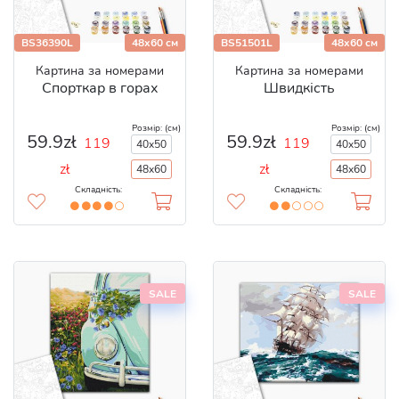
BS36390L
48x60 см
BS51501L
48x60 см
Картина за номерами
Картина за номерами
Спорткар в горах
Швидкість
Розмір: (см)
Розмір: (см)
59.9zł
59.9zł
119
119
40x50
40x50
zł
zł
48x60
48x60
Складність:
Складність:
SALE
SALE