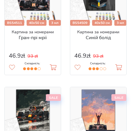
BS54511
40x50 см
3 мл
BS54509
40x50 см
3 мл
Картина за номерами
Картина за номерами
Гран-прі мрії
Синій болід
46.9zł
46.9zł
93 zł
93 zł
Складність:
Складність:
SALE
SALE