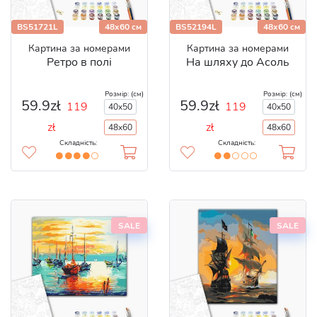
BS51721L
48x60 см
BS52194L
48x60 см
Картина за номерами
Картина за номерами
Ретро в полі
На шляху до Асоль
Розмір: (см)
Розмір: (см)
59.9zł
59.9zł
119
119
40x50
40x50
zł
zł
48x60
48x60
Складність:
Складність:
SALE
SALE