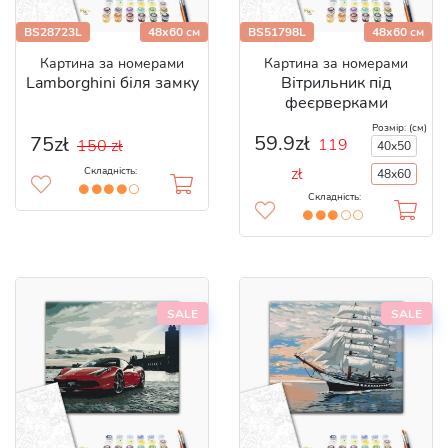
BS28723L
48x60 см
BS51798L
48x60 см
Картина за номерами
Картина за номерами
Lamborghini біля замку
Вітрильник під
феєрверками
Розмір: (см)
59.9zł
75zł
119
150 zł
40x50
zł
Складність:
48x60
Складність:
SALE
SALE