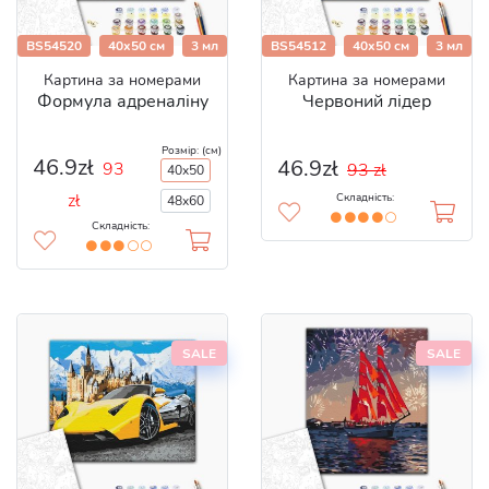
BS54520
40x50 см
3 мл
BS54512
40x50 см
3 мл
Картина за номерами
Картина за номерами
Формула адреналіну
Червоний лідер
Розмір: (см)
46.9zł
46.9zł
93
93 zł
40x50
zł
Складність:
48x60
Складність:
SALE
SALE