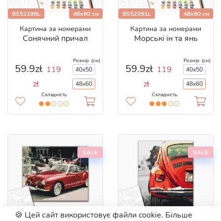
BS52196L
48x60 см
BS52291L
48x60 см
Картина за номерами
Картина за номерами
Сонячний причал
Морські ін та янь
Розмір: (см)
Розмір: (см)
59.9zł
59.9zł
119
119
40x50
40x50
zł
zł
48x60
48x60
Складність:
Складність:
SALE
SALE
🍪 Цей сайт використовує файли cookie. Більше