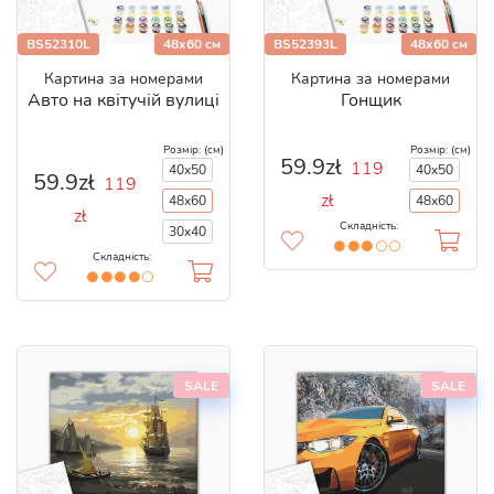
BS52310L
48x60 см
BS52393L
48x60 см
Картина за номерами
Картина за номерами
Авто на квітучій вулиці
Гонщик
Розмір: (см)
Розмір: (см)
59.9zł
119
40x50
40x50
59.9zł
119
zł
48x60
48x60
zł
Складність:
30x40
Складність:
SALE
SALE