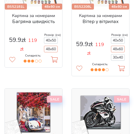
BS52181L
48x60 см
BS52208L
48x60 см
Картина за номерами
Картина за номерами
Багряна швидкість
Вітер у вітрилах
Розмір: (см)
Розмір: (см)
59.9zł
119
40x50
40x50
59.9zł
119
zł
48x60
48x60
zł
Складність:
30x40
Складність:
SALE
SALE