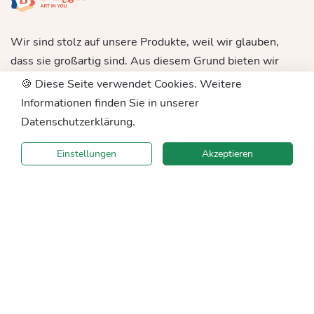
Wir sind stolz auf unsere Produkte, weil wir glauben,
dass sie großartig sind. Aus diesem Grund bieten wir
eine 100-prozentige Zufriedenheitsgarantie. Wenn
🍪 Diese Seite verwendet Cookies. Weitere
mit Ihrer Bestellung etwas nicht stimmt, können Sie
Informationen finden Sie in unserer
sich schnell an unser hilfsbereites Kundensupport-
Datenschutzerklärung.
Team wenden und eine Rückerstattung beantragen.
Einstellungen
Akzeptieren
Katalog
Malen nach Zahlen
Malen nach zahlen eigenes foto
Diamantmosaik
Holzpuzzles
Zubehör