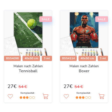
SALE
SALE
BS54098
40x50 cm
3 ml
BS54114
40x50 cm
3 ml
Malen nach Zahlen
Malen nach Zahlen
Tennisball
Boxer
27€
27€
54 €
54 €
Komplexität:
Komplexität: