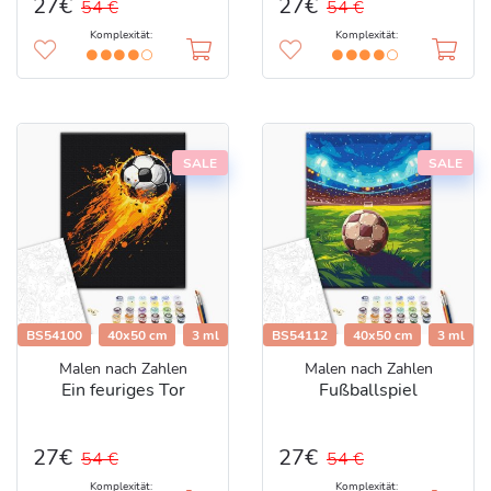
27€
27€
54 €
54 €
Komplexität:
Komplexität:
SALE
SALE
BS54100
40x50 cm
3 ml
BS54112
40x50 cm
3 ml
Malen nach Zahlen
Malen nach Zahlen
Ein feuriges Tor
Fußballspiel
27€
27€
54 €
54 €
Komplexität:
Komplexität: