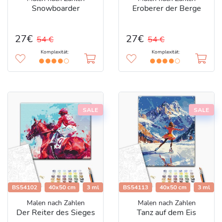
Snowboarder
Eroberer der Berge
27€
27€
54 €
54 €
Komplexität:
Komplexität:
SALE
SALE
BS54102
40x50 cm
3 ml
BS54113
40x50 cm
3 ml
Malen nach Zahlen
Malen nach Zahlen
Der Reiter des Sieges
Tanz auf dem Eis