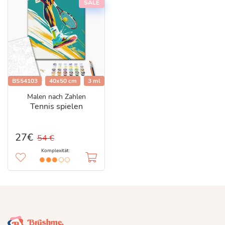
SALE
BS54103
40x50 cm
3 ml
Malen nach Zahlen
Tennis spielen
27€
54 €
Komplexität: