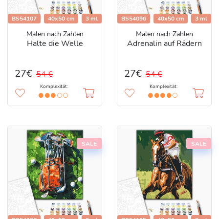
BS54107
40x50 cm
3 ml
BS54096
40x50 cm
3 ml
Malen nach Zahlen
Malen nach Zahlen
Halte die Welle
Adrenalin auf Rädern
27€
27€
54 €
54 €
Komplexität:
Komplexität:
SALE
SALE