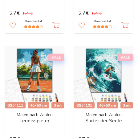
27€
27€
54 €
54 €
Komplexität:
Komplexität:
SALE
SALE
BS54111
40x50 cm
3 ml
BS54101
40x50 cm
3 ml
Malen nach Zahlen
Malen nach Zahlen
Tennisspieler
Surfer der Seele