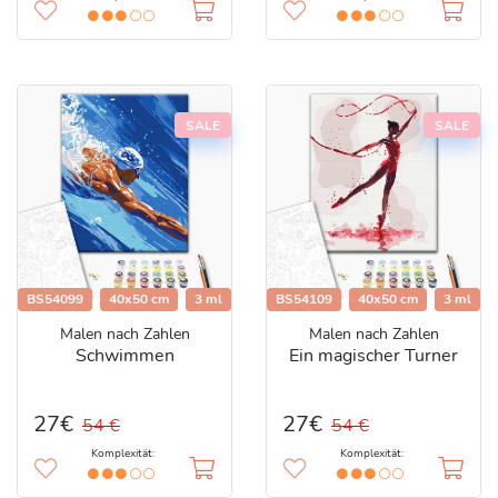
SALE
SALE
BS54099
40x50 cm
3 ml
BS54109
40x50 cm
3 ml
Malen nach Zahlen
Malen nach Zahlen
Schwimmen
Ein magischer Turner
27€
27€
54 €
54 €
Komplexität:
Komplexität: