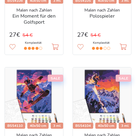
BS54106
40x50 cm
3 ml
BS54105
40x50 cm
3 ml
Malen nach Zahlen
Malen nach Zahlen
Ein Moment für den
Polospieler
Golfsport
27€
27€
54 €
54 €
Komplexität:
Komplexität:
SALE
SALE
BS54110
40x50 cm
3 ml
BS54104
40x50 cm
3 ml
Malen nach Zahlen
Malen nach Zahlen