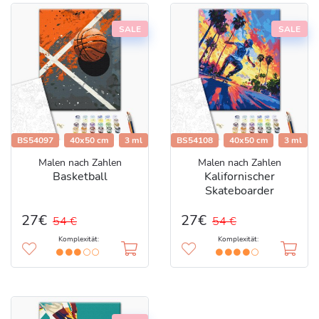
SALE
SALE
BS54097
40x50 cm
3 ml
BS54108
40x50 cm
3 ml
Malen nach Zahlen
Malen nach Zahlen
Basketball
Kalifornischer
Skateboarder
27€
27€
54 €
54 €
Komplexität:
Komplexität: