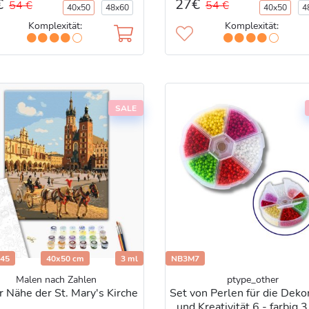
€
27€
54 €
54 €
40x50
48x60
40x50
4
Komplexität:
Komplexität:
SALE
45
40x50 cm
3 ml
NB3M7
Malen nach Zahlen
ptype_other
r Nähe der St. Mary's Kirche
Set von Perlen für die Deko
und Kreativität 6 - farbig