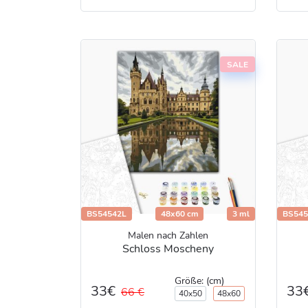
SALE
BS54542L
48x60 cm
3 ml
BS545
Malen nach Zahlen
Schloss Moscheny
Größe: (cm)
33€
33
66 €
40x50
48x60