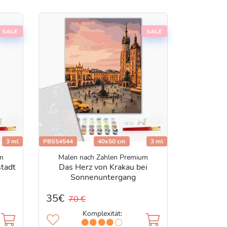
SALE
SALE
3 ml
PBS54544
40x50 cm
3 ml
m
Malen nach Zahlen Premium
stadt
Das Herz von Krakau bei
Sonnenuntergang
35€
70 €
Komplexität: