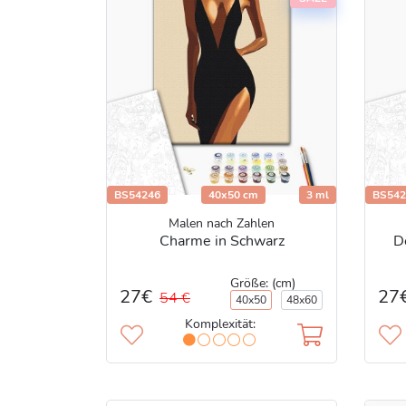
BS54246
40x50 cm
3 ml
BS542
Malen nach Zahlen
Charme in Schwarz
D
Größe: (cm)
27€
27
54 €
40x50
48x60
Komplexität: