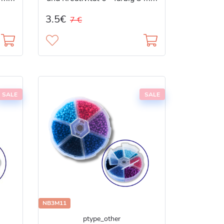
№8
3.5€
7 €
SALE
SALE
NB3M11
ptype_other