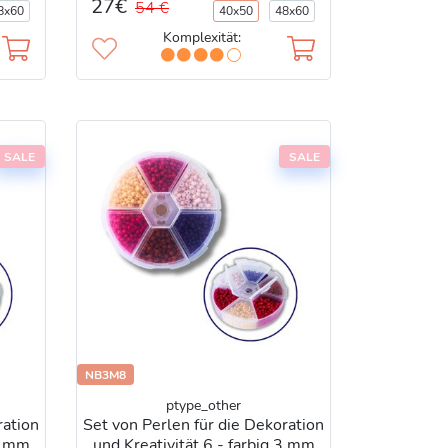
27€
54 €
8x60
40x50
48x60
Komplexität:
SALE
SALE
NB3M8
ptype_other
ration
Set von Perlen für die Dekoration
 3 mm
und Kreativität 6 - farbig 3 mm