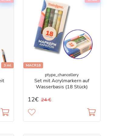
3 ml
MACR18
ptype_chancellery
it
Set mit Acrylmarkern auf
Wasserbasis (18 Stück)
12€
24 €