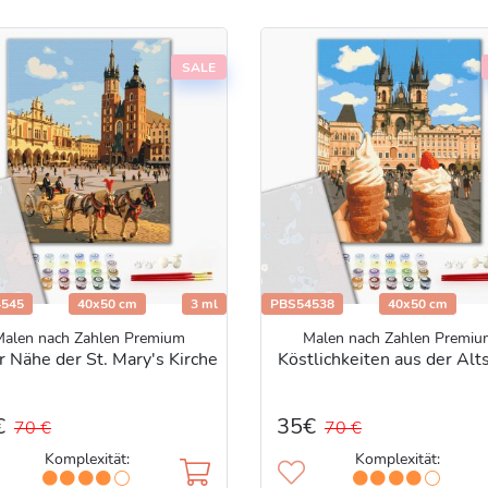
SALE
545
40x50 cm
3 ml
PBS54538
40x50 cm
Malen nach Zahlen Premium
Malen nach Zahlen Premiu
r Nähe der St. Mary's Kirche
Köstlichkeiten aus der Alt
€
35€
70 €
70 €
Komplexität:
Komplexität: