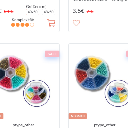
№7
Größe: (cm)
€
3.5€
54 €
7 €
40x50
48x60
Komplexität:
SALE
9
NB3M10
ptype_other
ptype_other