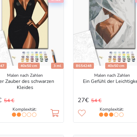
47
40x50 cm
3 ml
BS54248
40x50 cm
Malen nach Zahlen
Malen nach Zahlen
er Zauber des schwarzen
Ein Gefühl der Leichtigke
Kleides
€
27€
54 €
54 €
Komplexität:
Komplexität: