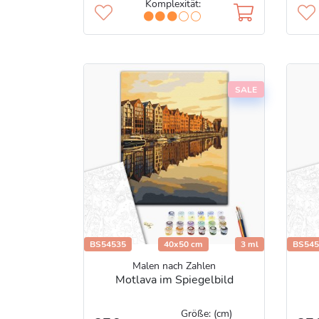
Komplexität:
SALE
BS54535
40x50 cm
3 ml
BS545
Malen nach Zahlen
Motlava im Spiegelbild
Größe: (cm)