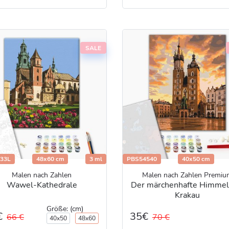
SALE
33L
48x60 cm
3 ml
PBS54540
40x50 cm
Malen nach Zahlen
Malen nach Zahlen Premiu
Wawel-Kathedrale
Der märchenhafte Himmel
Krakau
Größe: (cm)
€
35€
66 €
70 €
40x50
48x60