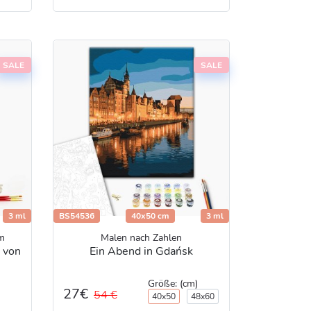
SALE
SALE
3 ml
BS54536
40x50 cm
3 ml
m
Malen nach Zahlen
 von
Ein Abend in Gdańsk
Größe: (cm)
27€
54 €
40x50
48x60