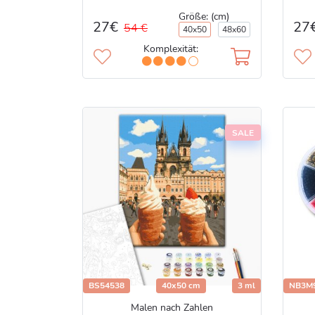
Größe: (cm)
27€
27
54 €
40x50
48x60
Komplexität:
SALE
BS54538
40x50 cm
3 ml
NB3M
Malen nach Zahlen