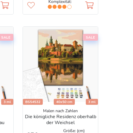
Komplexität:
SALE
SALE
3 ml
BS54532
40x50 cm
3 ml
Malen nach Zahlen
Die königliche Residenz oberhalb
au
der Weichsel
Größe: (cm)