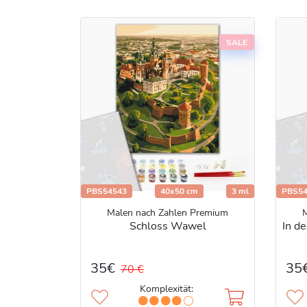
SALE
PBS54543
40x50 cm
3 ml
PBS54
Malen nach Zahlen Premium
Schloss Wawel
In de
35€
35
70 €
Komplexität: