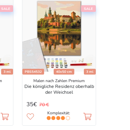
SALE
SALE
3 ml
PBS54532
40x50 cm
3 ml
m
Malen nach Zahlen Premium
Die königliche Residenz oberhalb
der Weichsel
35€
70 €
Komplexität: