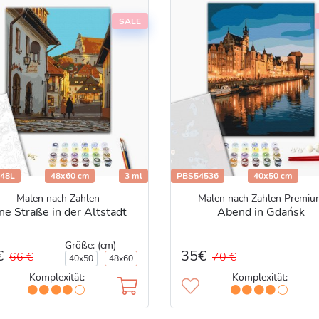
SALE
48L
48x60 cm
3 ml
PBS54536
40x50 cm
Malen nach Zahlen
Malen nach Zahlen Premiu
ne Straße in der Altstadt
Abend in Gdańsk
Größe: (cm)
€
35€
66 €
70 €
40x50
48x60
Komplexität:
Komplexität: