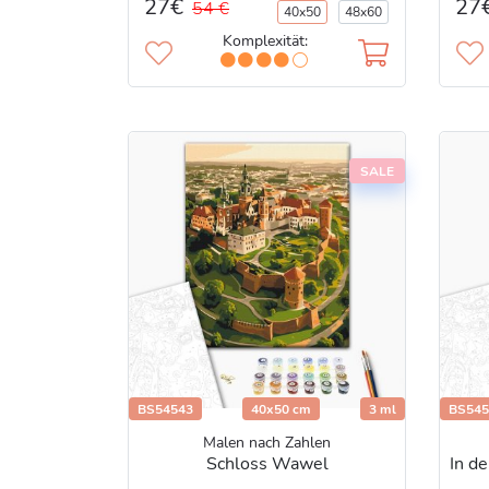
27€
27
54 €
40x50
48x60
Komplexität:
SALE
BS54543
40x50 cm
3 ml
BS545
Malen nach Zahlen
Schloss Wawel
In de