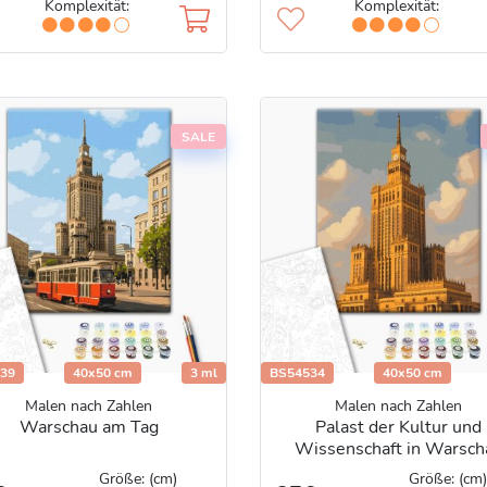
Komplexität:
Komplexität:
SALE
39
40x50 cm
3 ml
BS54534
40x50 cm
Malen nach Zahlen
Malen nach Zahlen
Warschau am Tag
Palast der Kultur und
Wissenschaft in Warsch
Größe: (cm)
Größe: (cm)