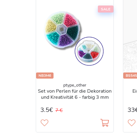
SALE
NB3M6
BS545
ptype_other
Set von Perlen für die Dekoration
Ei
und Kreativität 6 - farbig 3 mm
№6
3.5€
33
7 €