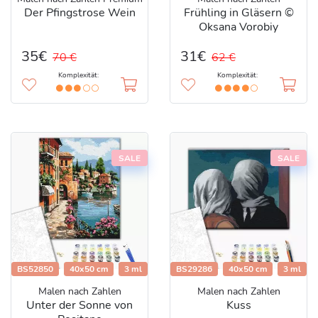
Der Pfingstrose Wein
Frühling in Gläsern ©
Oksana Vorobiy
35€
31€
70 €
62 €
Komplexität:
Komplexität:
SALE
SALE
BS52850
40x50 cm
3 ml
BS29286
40x50 cm
3 ml
Malen nach Zahlen
Malen nach Zahlen
Unter der Sonne von
Kuss