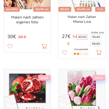
pbn4050
40х50 cm
BS241
40x50 cm
3 ml
Malen nach zahlen
Malen nach Zahlen
Mona Lisa
eigenes foto
Größe: (cm)
27€
30€
54
35 €
40x50
30x40
€
48x60
Komplexität:
SALE
SALE