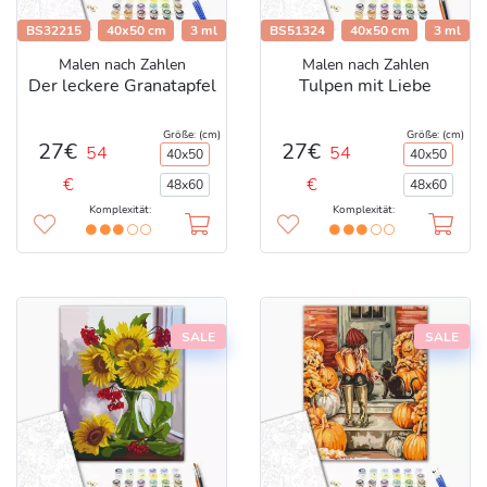
BS32215
40x50 cm
3 ml
BS51324
40x50 cm
3 ml
Malen nach Zahlen
Malen nach Zahlen
Der leckere Granatapfel
Tulpen mit Liebe
Größe: (cm)
Größe: (cm)
27€
27€
54
54
40x50
40x50
€
€
48x60
48x60
Komplexität:
Komplexität:
SALE
SALE