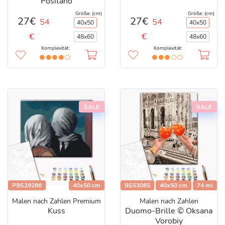
Positano
Größe: (cm)
Größe: (cm)
27€
27€
54
54
40x50
40x50
€
€
48x60
48x60
Komplexität:
Komplexität:
SALE
SALE
PBS29286
40x50 cm
BS53065
40x50 cm
74 ml
Malen nach Zahlen Premium
Malen nach Zahlen
Kuss
Duomo-Brille © Oksana
Vorobiy