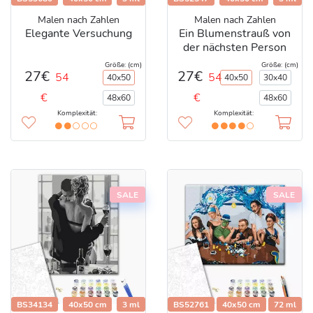
Malen nach Zahlen
Malen nach Zahlen
Elegante Versuchung
Ein Blumenstrauß von
der nächsten Person
Größe: (cm)
Größe: (cm)
27€
27€
54
54
40x50
40x50
30x40
€
€
48x60
48x60
Komplexität:
Komplexität:
SALE
SALE
BS34134
40x50 cm
3 ml
BS52761
40x50 cm
72 ml