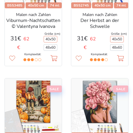
BS53485
40x50 cm
74 ml
BS52745
40x50 cm
74 ml
Malen nach Zahlen
Malen nach Zahlen
Viburnum-Nachtschatten
Der Herbst an der
© Valentyna Ivanova
Schwelle
Größe: (cm)
Größe: (cm)
31€
31€
62
62
40x50
40x50
€
€
48x60
48x60
Komplexität:
Komplexität:
SALE
SALE