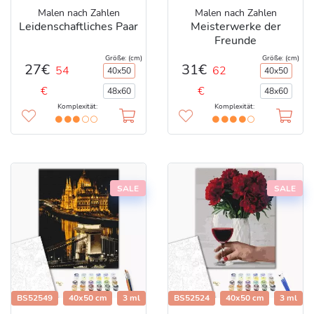
Malen nach Zahlen
Malen nach Zahlen
Leidenschaftliches Paar
Meisterwerke der
Freunde
Größe: (cm)
Größe: (cm)
27€
31€
54
62
40x50
40x50
€
€
48x60
48x60
Komplexität:
Komplexität:
SALE
SALE
BS52549
40x50 cm
3 ml
BS52524
40x50 cm
3 ml