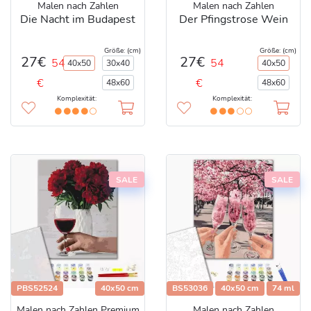
Malen nach Zahlen
Malen nach Zahlen
Die Nacht im Budapest
Der Pfingstrose Wein
Größe: (cm)
Größe: (cm)
27€
27€
54
54
40x50
30x40
40x50
€
€
48x60
48x60
Komplexität:
Komplexität:
SALE
SALE
PBS52524
40x50 cm
BS53036
40x50 cm
74 ml
Malen nach Zahlen Premium
Malen nach Zahlen