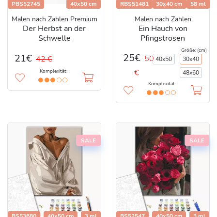
PBS52745
40x50 cm
RBS51481
30x40 cm
58 ml
Malen nach Zahlen Premium
Malen nach Zahlen
Der Herbst an der
Ein Hauch von
Schwelle
Pfingstrosen
Größe: (cm)
25€
21€
50
42 €
40x50
30x40
€
Komplexität:
48x60
Komplexität:
SALE
SALE
BS53680
40x50 cm
3 ml
BS52547
40x50 cm
3 ml