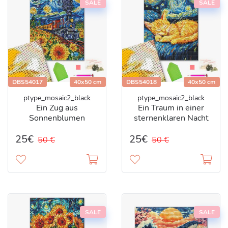
SALE
SALE
DBS54017
40x50 cm
DBS54018
40x50 cm
ptype_mosaic2_black
ptype_mosaic2_black
Ein Zug aus
Ein Traum in einer
Sonnenblumen
sternenklaren Nacht
25€
25€
50 €
50 €
SALE
SALE