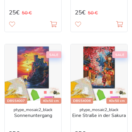
25€
25€
50 €
50 €
SALE
SALE
DBS54007
40x50 cm
DBS54006
40x50 cm
ptype_mosaic2_black
ptype_mosaic2_black
Sonnenuntergang
Eine Straße in der Sakura