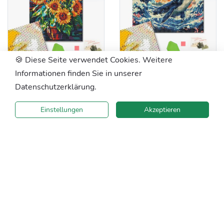
🍪 Diese Seite verwendet Cookies. Weitere
DBS54019
40x50 cm
DBS54202
30x40 cm
Informationen finden Sie in unserer
ptype_mosaic2_black
ptype_mosaic2_black
Datenschutzerklärung.
Sonnenblumen
Blauwal
Einstellungen
Akzeptieren
25€
19€
50 €
38 €
SALE
SALE