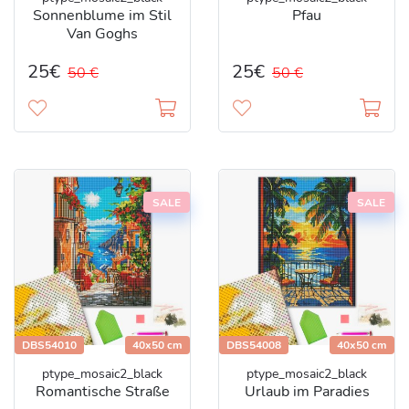
Sonnenblume im Stil
Pfau
Van Goghs
25€
25€
50 €
50 €
SALE
SALE
DBS54010
40x50 cm
DBS54008
40x50 cm
ptype_mosaic2_black
ptype_mosaic2_black
Romantische Straße
Urlaub im Paradies