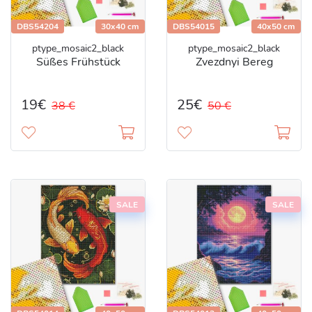
DBS54204
30x40 cm
DBS54015
40x50 cm
ptype_mosaic2_black
ptype_mosaic2_black
Süßes Frühstück
Zvezdnyi Bereg
19€
25€
38 €
50 €
SALE
SALE