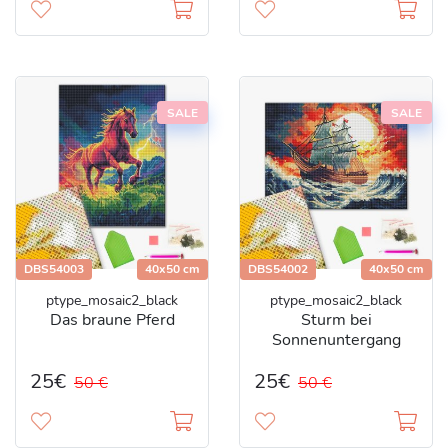
SALE
SALE
DBS54003
40x50 cm
DBS54002
40x50 cm
ptype_mosaic2_black
ptype_mosaic2_black
Das braune Pferd
Sturm bei
Sonnenuntergang
25€
25€
50 €
50 €