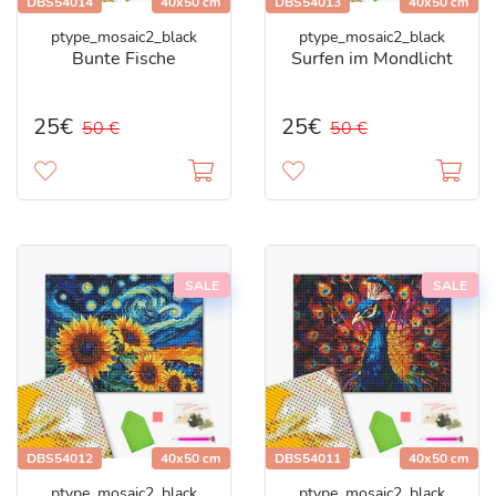
DBS54014
40x50 cm
DBS54013
40x50 cm
ptype_mosaic2_black
ptype_mosaic2_black
Bunte Fische
Surfen im Mondlicht
25€
25€
50 €
50 €
SALE
SALE
DBS54012
40x50 cm
DBS54011
40x50 cm
ptype_mosaic2_black
ptype_mosaic2_black