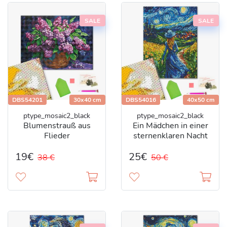
SALE
SALE
DBS54201
30x40 cm
DBS54016
40x50 cm
ptype_mosaic2_black
ptype_mosaic2_black
Blumenstrauß aus
Ein Mädchen in einer
Flieder
sternenklaren Nacht
19€
25€
38 €
50 €