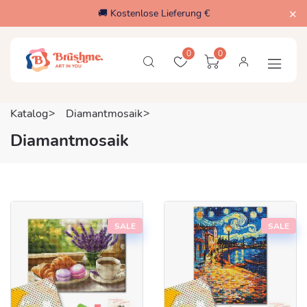
🚚 Kostenlose Lieferung €
0
0
Katalog
Diamantmosaik
Diamantmosaik
SALE
SALE