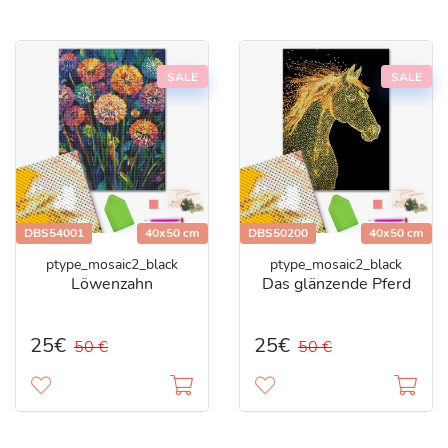
SALE
SALE
DBS54001
40x50 cm
DBS50200
40x50 cm
ptype_mosaic2_black
ptype_mosaic2_black
Löwenzahn
Das glänzende Pferd
25€
25€
50 €
50 €