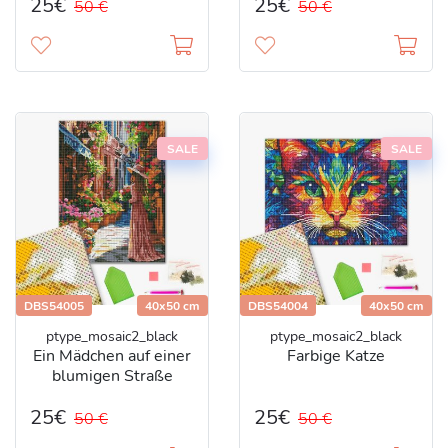
25€
25€
50 €
50 €
SALE
SALE
DBS54005
40x50 cm
DBS54004
40x50 cm
ptype_mosaic2_black
ptype_mosaic2_black
Ein Mädchen auf einer
Farbige Katze
blumigen Straße
25€
25€
50 €
50 €