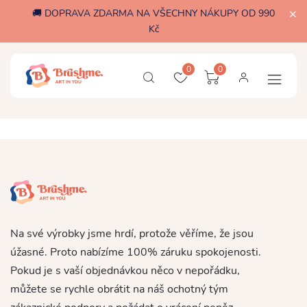
🚚 DOPRAVA ZDARMA NA VŠECHNY NÁKUPY OD 990
Kč
0
0
Na své výrobky jsme hrdí, protože věříme, že jsou
úžasné. Proto nabízíme 100% záruku spokojenosti.
Pokud je s vaší objednávkou něco v nepořádku,
můžete se rychle obrátit na náš ochotný tým