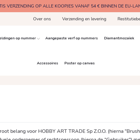
TIS VERZENDING OP ALLE KOOPJES VANAF 54 € BINNEN DE EU-LA
Over ons
Verzending en levering
Restitutiebe
eldingen op nummer
Aangepaste verf op nummers
Diamantmozaïek
Accessoires
Poster op canvas
n groot belang voor HOBBY ART TRADE Sp Z.O.O. (hierna "Brushm
iduele ondernemer of rechtspersoon (hierna de "Gebruiker") m