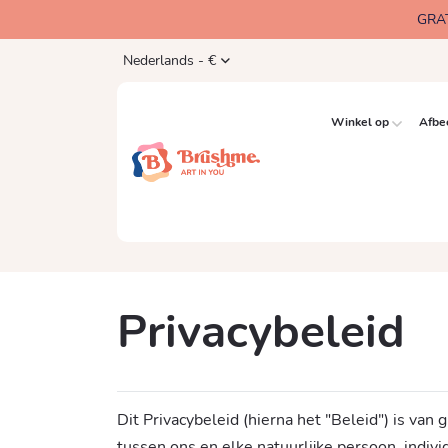
GRA
Nederlands - €
Winkel op
Afbe
Privacybeleid
Dit Privacybeleid (hierna het "Beleid") is va
tussen ons en elke natuurlijke persoon, indiv