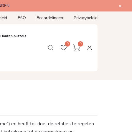
NDEN
leid
FAQ
Beoordelingen
Privacybeleid
Houten puzzels
0
0
e") en heeft tot doel de relaties te regelen
et betrekking tot de verwerking van