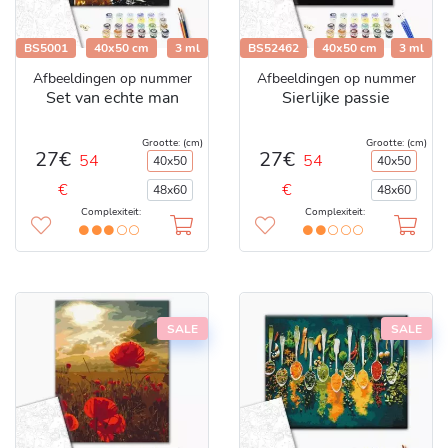
BS5001
40x50 cm
3 ml
BS52462
40x50 cm
3 ml
Afbeeldingen op nummer
Afbeeldingen op nummer
Set van echte man
Sierlijke passie
Grootte: (cm)
Grootte: (cm)
27€
27€
54
54
40x50
40x50
€
€
48x60
48x60
Complexiteit:
Complexiteit:
SALE
SALE