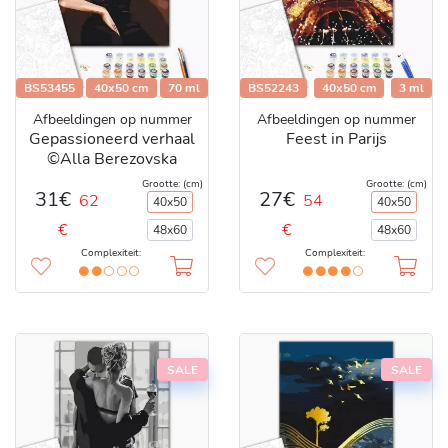
BS53455
40x50 cm
70 ml
BS52243
40x50 cm
3 ml
Afbeeldingen op nummer
Afbeeldingen op nummer
Gepassioneerd verhaal
Feest in Parijs
©Alla Berezovska
Grootte: (cm)
Grootte: (cm)
31€
27€
62
54
40x50
40x50
€
€
48x60
48x60
Complexiteit:
Complexiteit:
SALE
SALE