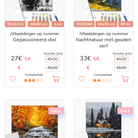
BS34134
40x50 cm
3 ml
BS53040
40x50 cm
66 ml
Afbeeldingen op nummer
Afbeeldingen op nummer
Gepassioneerd stel
Nachtnatuur met gouden
verf
Grootte: (cm)
Grootte: (cm)
27€
33€
54
66
40x50
40x50
€
€
48x60
48x60
Complexiteit:
Complexiteit:
SALE
SALE