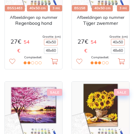
BS51463
40x50 cm
3 ml
BS158
40x50 cm
3 ml
Afbeeldingen op nummer
Afbeeldingen op nummer
Regenboog hond
Tijger zwemmer
Grootte: (cm)
Grootte: (cm)
27€
27€
54
54
40x50
40x50
€
€
48x60
48x60
Complexiteit:
Complexiteit:
SALE
SALE