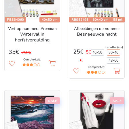
PBS34060
40x50 cm
RBS52498
30x40 cm
58 ml
Verf op nummers Premium
Afbeeldingen op nummer
Waterval in
Besneeuwde nacht
herfstvergulding
Grootte: (cm)
25€
35€
50
70 €
40x50
30x40
€
Complexiteit:
48x60
Complexiteit:
SALE
SALE