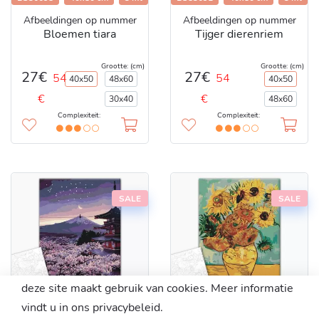
Afbeeldingen op nummer
Afbeeldingen op nummer
Bloemen tiara
Tijger dierenriem
Grootte: (cm)
Grootte: (cm)
27€
27€
54
54
40x50
48x60
40x50
€
€
30x40
48x60
Complexiteit:
Complexiteit:
SALE
SALE
deze site maakt gebruik van cookies. Meer informatie
vindt u in ons privacybeleid.
BS33813
40x50 cm
3 ml
BS51337
40x50 cm
3 ml