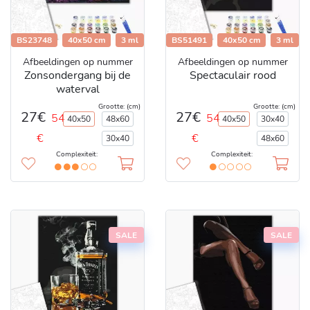
BS23748
40x50 cm
3 ml
BS51491
40x50 cm
3 ml
Afbeeldingen op nummer
Afbeeldingen op nummer
Zonsondergang bij de
Spectaculair rood
waterval
Grootte: (cm)
Grootte: (cm)
27€
27€
54
54
40x50
48x60
40x50
30x40
€
€
30x40
48x60
Complexiteit:
Complexiteit:
SALE
SALE