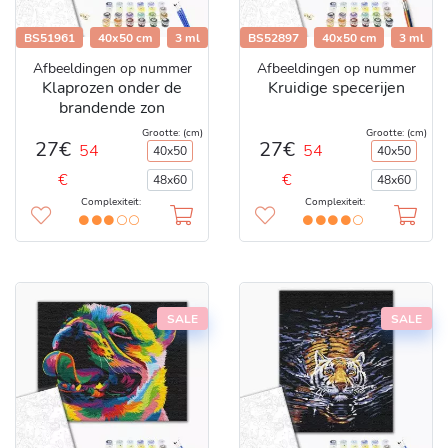
BS51961
40x50 cm
3 ml
BS52897
40x50 cm
3 ml
Afbeeldingen op nummer
Afbeeldingen op nummer
Klaprozen onder de
Kruidige specerijen
brandende zon
Grootte: (cm)
Grootte: (cm)
27€
27€
54
54
40x50
40x50
€
€
48x60
48x60
Complexiteit:
Complexiteit:
SALE
SALE