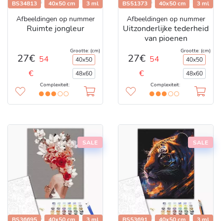
BS34813
40x50 cm
3 ml
BS51373
40x50 cm
3 ml
Afbeeldingen op nummer
Afbeeldingen op nummer
Ruimte jongleur
Uitzonderlijke tederheid
van pioenen
Grootte: (cm)
Grootte: (cm)
27€
27€
54
54
40x50
40x50
€
€
48x60
48x60
Complexiteit:
Complexiteit:
SALE
SALE
BS36695
40x50 cm
3 ml
BS53691
40x50 cm
3 ml