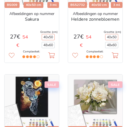
BS009
40x50 cm
3 ml
BS52732
40x50 cm
3 ml
Afbeeldingen op nummer
Afbeeldingen op nummer
Sakura
Heldere zonnebloemen
Grootte: (cm)
Grootte: (cm)
27€
27€
54
54
40x50
40x50
€
€
48x60
48x60
Complexiteit:
Complexiteit:
SALE
SALE