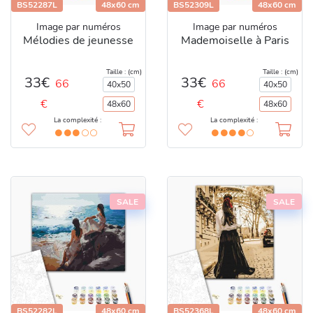
BS52287L
48x60 cm
BS52309L
48x60 cm
Image par numéros
Image par numéros
Mélodies de jeunesse
Mademoiselle à Paris
Taille : (cm)
Taille : (cm)
33€
33€
66
66
40x50
40x50
€
€
48x60
48x60
La complexité :
La complexité :
SALE
SALE
BS52282L
48x60 cm
BS52368L
48x60 cm