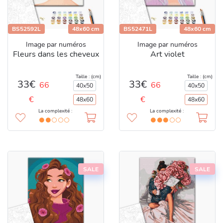
BS52592L
48x60 cm
BS52471L
48x60 cm
Image par numéros
Image par numéros
Fleurs dans les cheveux
Art violet
Taille : (cm)
Taille : (cm)
33€
33€
66
66
40x50
40x50
€
€
48x60
48x60
La complexité :
La complexité :
SALE
SALE