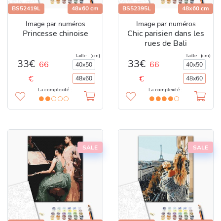
BS52419L
48x60 cm
BS52395L
48x60 cm
Image par numéros
Image par numéros
Princesse chinoise
Chic parisien dans les
rues de Bali
Taille : (cm)
Taille : (cm)
33€
33€
66
66
40x50
40x50
€
€
48x60
48x60
La complexité :
La complexité :
SALE
SALE