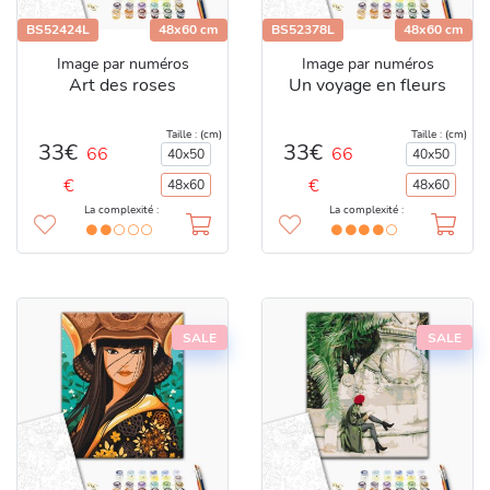
BS52424L
48x60 cm
BS52378L
48x60 cm
Image par numéros
Image par numéros
Art des roses
Un voyage en fleurs
Taille : (cm)
Taille : (cm)
33€
33€
66
66
40x50
40x50
€
€
48x60
48x60
La complexité :
La complexité :
SALE
SALE