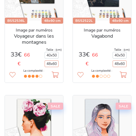
BS52536L
48x60 cm
BS52522L
48x60 cm
Image par numéros
Image par numéros
Voyageur dans les
Vagabond
montagnes
Taille : (cm)
Taille : (cm)
33€
33€
66
66
40x50
40x50
€
€
48x60
48x60
La complexité :
La complexité :
SALE
SALE