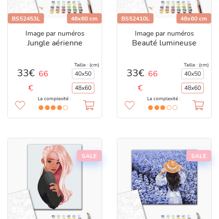
BS52453L
48x60 cm
BS52410L
48x60 cm
Image par numéros
Image par numéros
Jungle aérienne
Beauté lumineuse
Taille : (cm)
Taille : (cm)
33€
33€
66
66
40x50
40x50
€
€
48x60
48x60
La complexité :
La complexité :
SALE
SALE