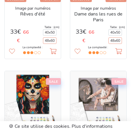
Image par numéros
Image par numéros
Rêves d'été
Dame dans les rues de
Paris
Taille : (cm)
Taille : (cm)
33€
33€
66
66
40x50
40x50
€
€
48x60
48x60
La complexité :
La complexité :
SALE
SALE
🍪 Ce site utilise des cookies. Plus d'informations
BS52270L
48x60 cm
BS52242L
48x60 cm