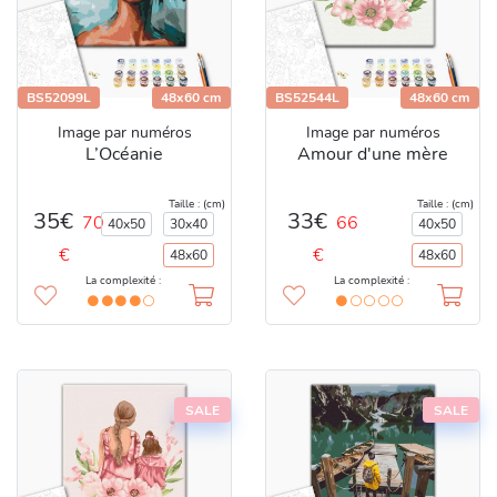
BS52099L
48x60 cm
BS52544L
48x60 cm
Image par numéros
Image par numéros
L’Océanie
Amour d'une mère
Taille : (cm)
Taille : (cm)
35€
33€
70
66
40x50
30x40
40x50
€
€
48x60
48x60
La complexité :
La complexité :
SALE
SALE