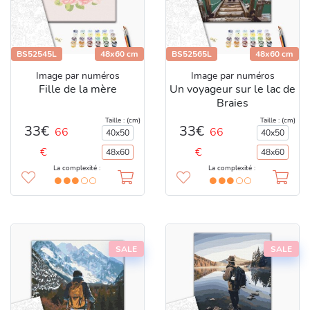
BS52545L
48x60 cm
BS52565L
48x60 cm
Image par numéros
Image par numéros
Fille de la mère
Un voyageur sur le lac de
Braies
Taille : (cm)
Taille : (cm)
33€
33€
66
66
40x50
40x50
€
€
48x60
48x60
La complexité :
La complexité :
SALE
SALE