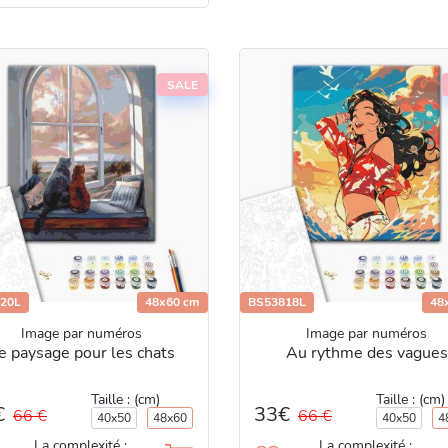
SALE
20L
48x60 cm
BS53818L
48
Image par numéros
Image par numéros
e paysage pour les chats
Au rythme des vagues
Taille : (cm)
Taille : (cm)
€
33€
66 €
66 €
40x50
48x60
40x50
4
La complexité :
La complexité :