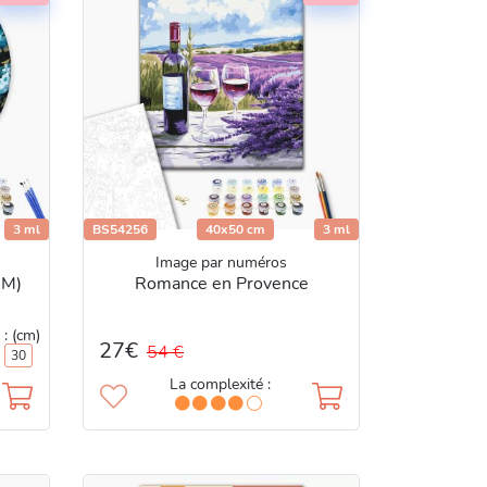
3 ml
BS54256
40x50 cm
3 ml
Image par numéros
 M)
Romance en Provence
 : (cm)
27€
54 €
30
La complexité :