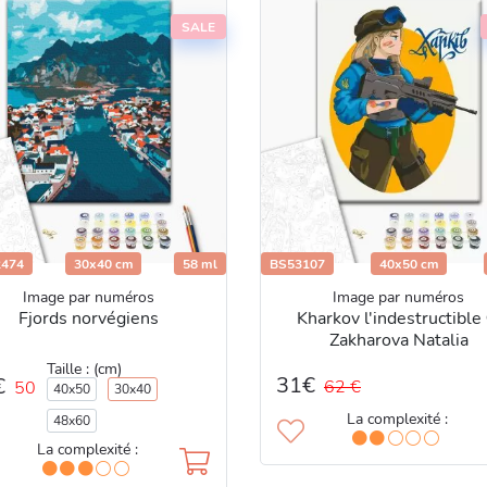
SALE
474
30x40 cm
58 ml
BS53107
40x50 cm
Image par numéros
Image par numéros
Fjords norvégiens
Kharkov l'indestructible
Zakharova Natalia
Taille : (cm)
31€
€
62 €
50
40x50
30x40
La complexité :
48x60
La complexité :