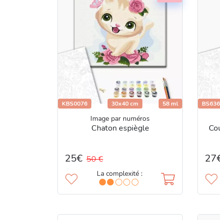
KBS0076
30x40 cm
58 ml
BS636
Image par numéros
Chaton espiègle
Cou
25€
27
50 €
La complexité :