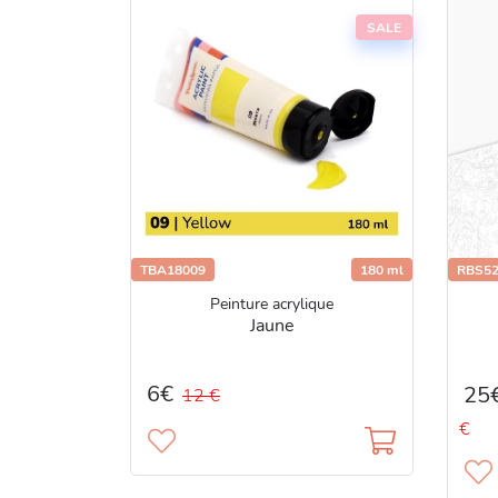
SALE
TBA18009
180 ml
RBS52
Peinture acrylique
Jaune
6€
25
12 €
€