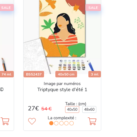
SALE
SALE
74 ml
BS52437
40x50 cm
3 ml
Image par numéros
 ©
Triptyque style d'été 1
Taille : (cm)
27€
54 €
40x50
48x60
La complexité :