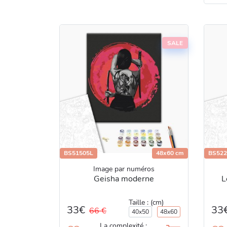
SALE
BS51505L
48x60 cm
BS522
Image par numéros
Geisha moderne
L
Taille : (cm)
33€
33
66 €
40x50
48x60
La complexité :