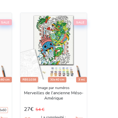
SALE
SALE
x60 cm
RBS1038
30x40 cm
3 ml
Image par numéros
Merveilles de l'ancienne Méso-
Amérique
27€
54 €
8x60
La complexité :