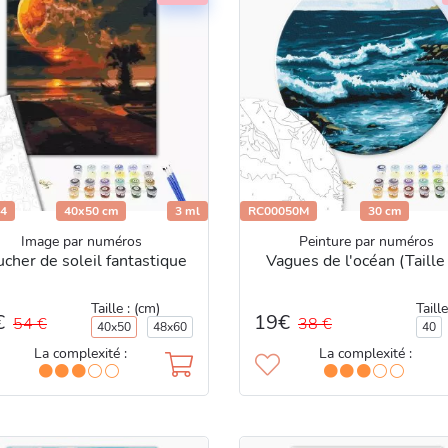
4
40x50 cm
3 ml
RC00050M
30 cm
Image par numéros
Peinture par numéros
cher de soleil fantastique
Vagues de l'océan (Taille
Taille : (cm)
Taille
€
19€
54 €
38 €
40x50
48x60
40
La complexité :
La complexité :