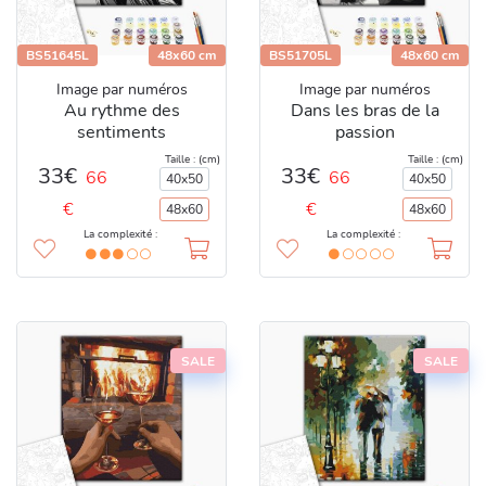
BS51645L
48x60 cm
BS51705L
48x60 cm
Image par numéros
Image par numéros
Au rythme des
Dans les bras de la
sentiments
passion
Taille : (cm)
Taille : (cm)
33€
33€
66
66
40x50
40x50
€
€
48x60
48x60
La complexité :
La complexité :
SALE
SALE