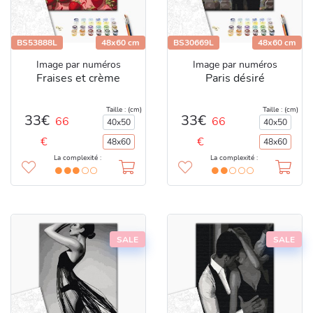
BS53888L
48x60 cm
BS30669L
48x60 cm
Image par numéros
Image par numéros
Fraises et crème
Paris désiré
Taille : (cm)
Taille : (cm)
33€
33€
66
66
40x50
40x50
€
€
48x60
48x60
La complexité :
La complexité :
SALE
SALE