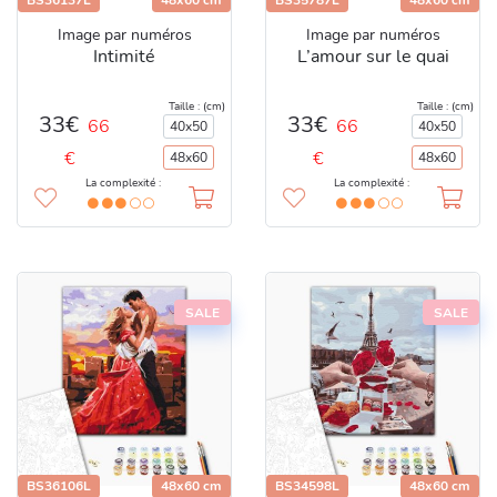
BS36137L
48x60 cm
BS35787L
48x60 cm
Image par numéros
Image par numéros
Intimité
L’amour sur le quai
Taille : (cm)
Taille : (cm)
33€
33€
66
66
40x50
40x50
€
€
48x60
48x60
La complexité :
La complexité :
SALE
SALE
BS36106L
48x60 cm
BS34598L
48x60 cm