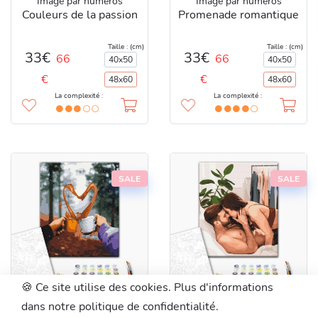
Image par numéros
Image par numéros
Couleurs de la passion
Promenade romantique
Taille : (cm)
Taille : (cm)
33€
33€
66
66
40x50
40x50
€
€
48x60
48x60
La complexité :
La complexité :
SALE
SALE
🍪 Ce site utilise des cookies. Plus d'informations
BS51340L
48x60 cm
BS51740L
48x60 cm
dans notre politique de confidentialité.
Image par numéros
Image par numéros