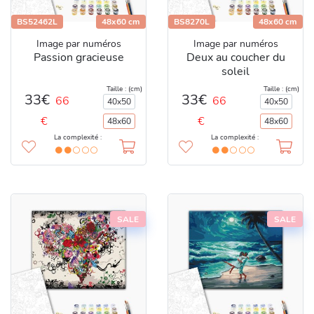
BS52462L
48x60 cm
BS8270L
48x60 cm
Image par numéros
Image par numéros
Passion gracieuse
Deux au coucher du
soleil
Taille : (cm)
Taille : (cm)
33€
33€
66
66
40x50
40x50
€
€
48x60
48x60
La complexité :
La complexité :
SALE
SALE