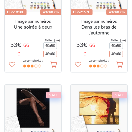
BS51816L
48x60 cm
BS52157L
48x60 cm
Image par numéros
Image par numéros
Une soirée à deux
Dans les bras de
l'automne
Taille : (cm)
Taille : (cm)
33€
33€
66
66
40x50
40x50
€
€
48x60
48x60
La complexité :
La complexité :
SALE
SALE