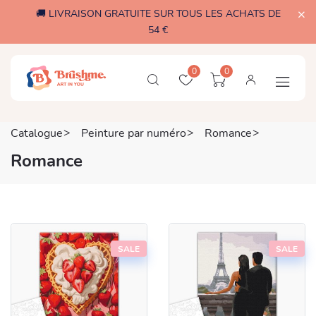
🚚 LIVRAISON GRATUITE SUR TOUS LES ACHATS DE
54 €
0
0
Catalogue
Peinture par numéro
Romance
Romance
SALE
SALE