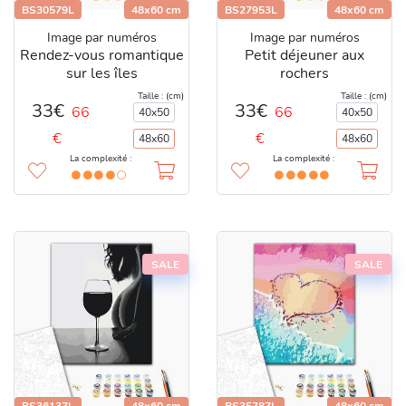
BS30579L
48x60 cm
BS27953L
48x60 cm
Image par numéros
Image par numéros
Rendez-vous romantique
Petit déjeuner aux
sur les îles
rochers
Taille : (cm)
Taille : (cm)
33€
33€
66
66
40x50
40x50
€
€
48x60
48x60
La complexité :
La complexité :
SALE
SALE