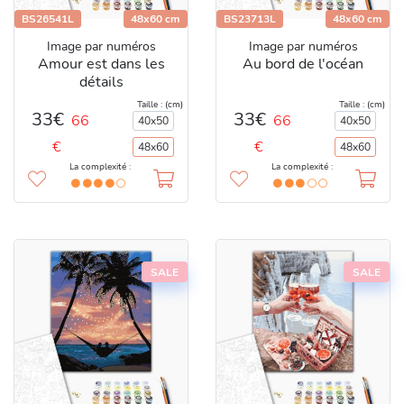
BS26541L
48x60 cm
BS23713L
48x60 cm
Image par numéros
Image par numéros
Amour est dans les
Au bord de l'océan
détails
Taille : (cm)
Taille : (cm)
33€
33€
66
66
40x50
40x50
€
€
48x60
48x60
La complexité :
La complexité :
SALE
SALE