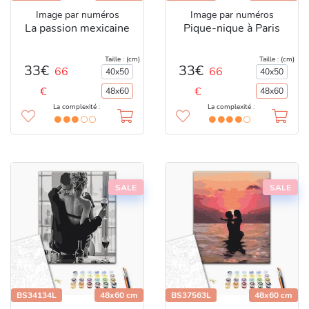
Image par numéros
Image par numéros
La passion mexicaine
Pique-nique à Paris
Taille : (cm)
Taille : (cm)
33€
33€
66
66
40x50
40x50
€
€
48x60
48x60
La complexité :
La complexité :
SALE
SALE
BS34134L
48x60 cm
BS37563L
48x60 cm