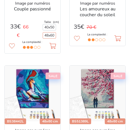
Image par numéros
Image par numéros
Couple passionné
Les amoureux au
coucher du soleil
Taille : (cm)
33€
35€
66
70 €
40x50
€
La complexité :
48x60
La complexité :
SALE
SALE
BS38442L
48x60 cm
BS51389L
48x60 cm