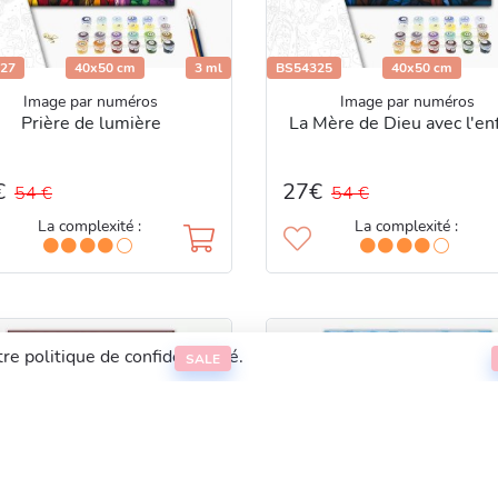
27
40x50 cm
3 ml
BS54325
40x50 cm
Image par numéros
Image par numéros
Prière de lumière
La Mère de Dieu avec l'en
€
27€
54 €
54 €
La complexité :
La complexité :
re politique de confidentialité.
SALE