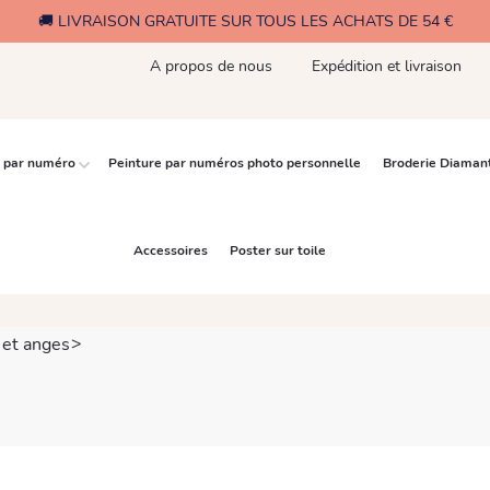
🚚 LIVRAISON GRATUITE SUR TOUS LES ACHATS DE 54 €
A propos de nous
Expédition et livraison
e par numéro
Peinture par numéros photo personnelle
Broderie Diaman
Accessoires
Poster sur toile
 et anges