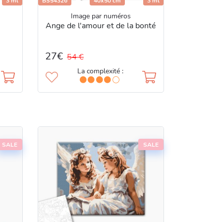
3 ml
BS54326
40x50 cm
3 ml
Image par numéros
Ange de l'amour et de la bonté
27€
54 €
La complexité :
SALE
SALE