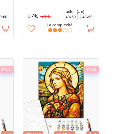
Taille : (cm)
27€
54 €
8x60
40x50
48x60
La complexité :
SALE
SALE