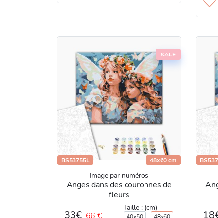
SALE
BS53755L
48x60 cm
BS537
Image par numéros
Anges dans des couronnes de
Ang
fleurs
Taille : (cm)
33€
18
66 €
40x50
48x60