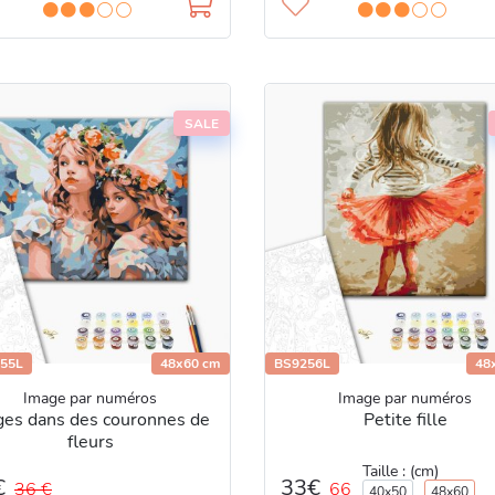
SALE
55L
48x60 cm
BS9256L
48
Image par numéros
Image par numéros
es dans des couronnes de
Petite fille
fleurs
Taille : (cm)
€
33€
36 €
66
40x50
48x60