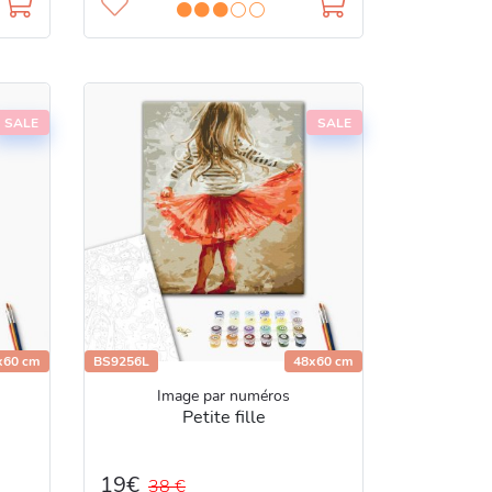
SALE
SALE
x60 cm
BS9256L
48x60 cm
Image par numéros
Petite fille
19€
38 €