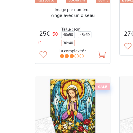
RBS53707
30x40 cm
58 ml
BS542
Image par numéros
Ange avec un oiseau
Taille : (cm)
27
25€
50
40x50
48x60
€
30x40
La complexité :
SALE