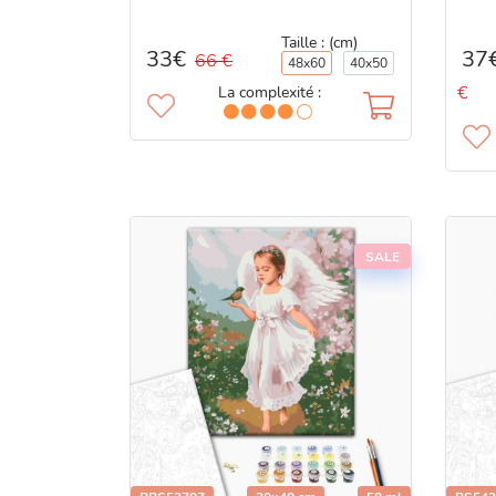
Taille : (cm)
33€
37
66 €
48x60
40x50
€
La complexité :
SALE