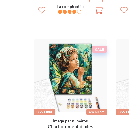
La complexité :
SALE
BS53986L
48x60 cm
BS533
Image par numéros
Chuchotement d'ailes