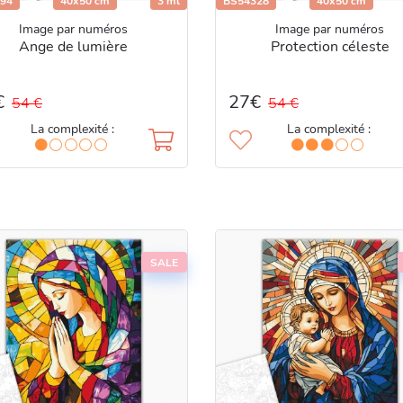
94
40x50 cm
3 ml
BS54328
40x50 cm
Image par numéros
Image par numéros
Ange de lumière
Protection céleste
€
27€
54 €
54 €
La complexité :
La complexité :
SALE