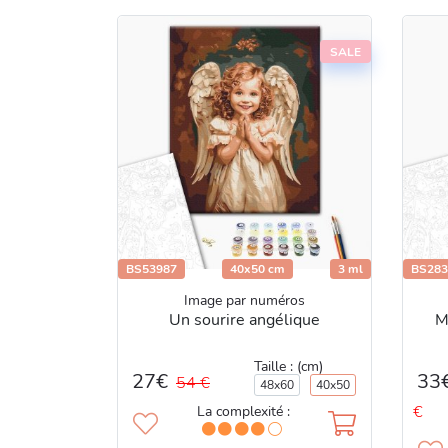
SALE
BS53987
40x50 cm
3 ml
BS283
Image par numéros
Un sourire angélique
M
Taille : (cm)
27€
33
54 €
48x60
40x50
€
La complexité :