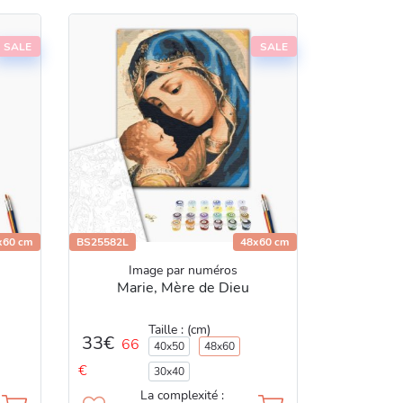
SALE
SALE
x60 cm
BS25582L
48x60 cm
Image par numéros
Marie, Mère de Dieu
Taille : (cm)
33€
66
40x50
48x60
€
30x40
La complexité :