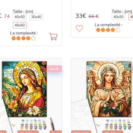
Taille : (cm)
Taille : (cm)
33€
€
66 €
74
40x50
30x40
40x50
4
La complexité :
48x60
La complexité :
SALE