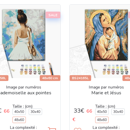
SALE
58L
48x60 cm
BS24165L
48
Image par numéros
Image par numéros
ademoiselle aux pointes
Marie et Jésus
Taille : (cm)
Taille : (cm)
€
33€
66
66
40x50
30x40
40x50
30x40
€
48x60
48x60
La complexité :
La complexité :