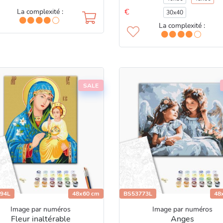
€
La complexité :
30x40
La complexité :
SALE
94L
48x60 cm
BS53773L
48
Image par numéros
Image par numéros
Fleur inaltérable
Anges