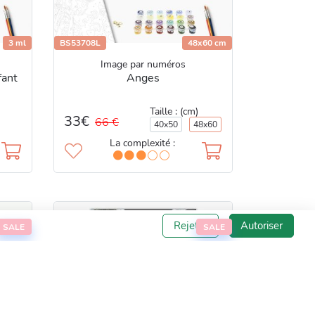
3 ml
BS53708L
48x60 cm
Image par numéros
fant
Anges
Taille : (cm)
33€
66 €
40x50
48x60
La complexité :
Rejeter
Autoriser
SALE
SALE