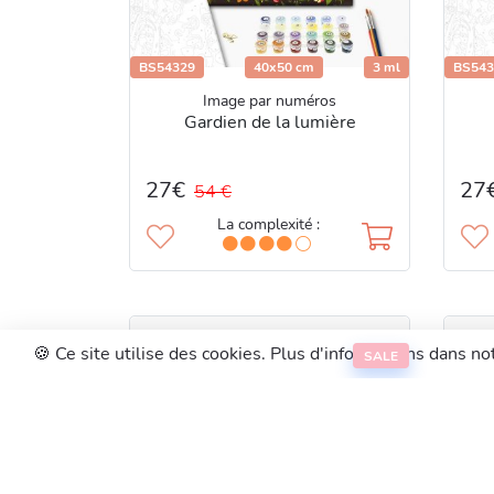
BS54329
40x50 cm
3 ml
BS543
Image par numéros
Gardien de la lumière
27€
27
54 €
La complexité :
🍪 Ce site utilise des cookies. Plus d'informations dans not
SALE