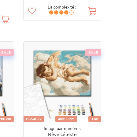
La complexité :
SALE
SALE
x60 cm
BS54022
40x50 cm
3 ml
Image par numéros
Rêve céleste