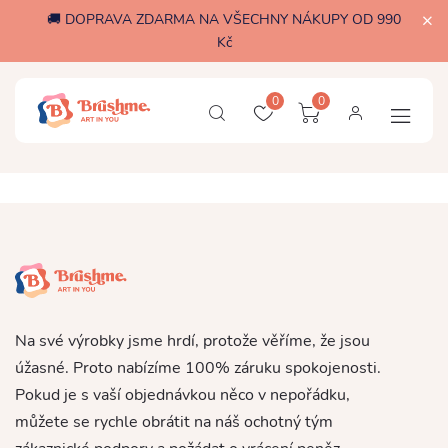
🚚 DOPRAVA ZDARMA NA VŠECHNY NÁKUPY OD 990
Kč
0
0
Na své výrobky jsme hrdí, protože věříme, že jsou
úžasné. Proto nabízíme 100% záruku spokojenosti.
Pokud je s vaší objednávkou něco v nepořádku,
můžete se rychle obrátit na náš ochotný tým