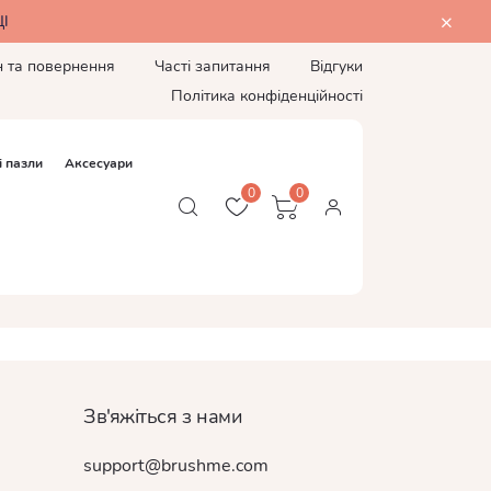
І
н та повернення
Часті запитання
Відгуки
Політика конфіденційності
і пазли
Аксесуари
0
0
Зв'яжіться з нами
support@brushme.com