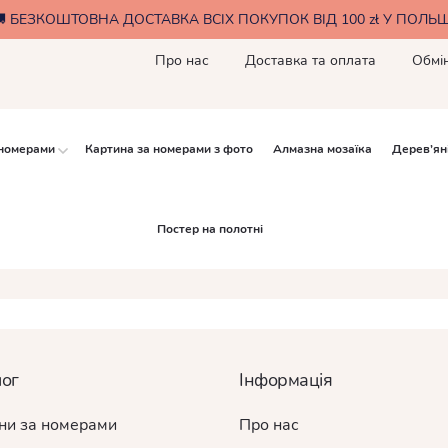
🚚 БЕЗКОШТОВНА ДОСТАВКА ВСІХ ПОКУПОК ВІД 100 zł У ПОЛЬЩ
Про нас
Доставка та оплата
Обмі
 номерами
Картина за номерами з фото
Алмазна мозаїка
Дерев’ян
Постер на полотні
лог
Інформація
ни за номерами
Про нас