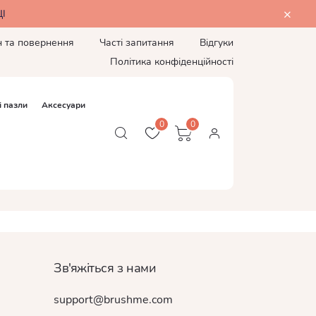
І
н та повернення
Часті запитання
Відгуки
Політика конфіденційності
і пазли
Аксесуари
0
0
Зв'яжіться з нами
support@brushme.com