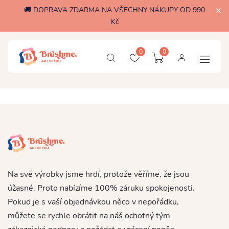
🚚 DOPRAVA ZDARMA NA VŠECHNY NÁKUPY OD 990
Kč
0
0
Na své výrobky jsme hrdí, protože věříme, že jsou
úžasné. Proto nabízíme 100% záruku spokojenosti.
Pokud je s vaší objednávkou něco v nepořádku,
můžete se rychle obrátit na náš ochotný tým