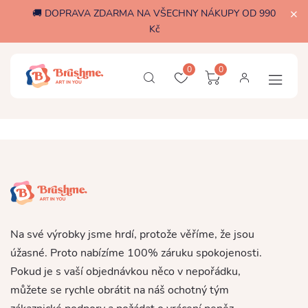
🚚 DOPRAVA ZDARMA NA VŠECHNY NÁKUPY OD 990
Kč
0
0
Na své výrobky jsme hrdí, protože věříme, že jsou
úžasné. Proto nabízíme 100% záruku spokojenosti.
Pokud je s vaší objednávkou něco v nepořádku,
můžete se rychle obrátit na náš ochotný tým