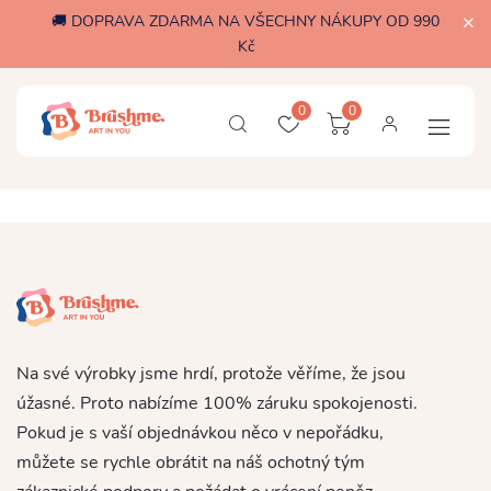
🚚 DOPRAVA ZDARMA NA VŠECHNY NÁKUPY OD 990
Kč
0
0
Na své výrobky jsme hrdí, protože věříme, že jsou
úžasné. Proto nabízíme 100% záruku spokojenosti.
Pokud je s vaší objednávkou něco v nepořádku,
můžete se rychle obrátit na náš ochotný tým