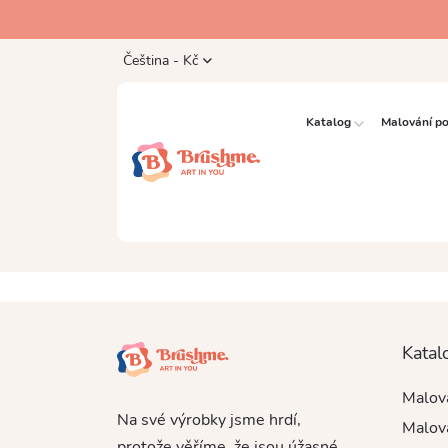
Čeština - Kč
Katalog
Malování po
Katal
Malová
Na své výrobky jsme hrdí,
Malová
protože věříme, že jsou úžasné.