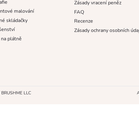
afie
Zásady vracení peněz
ntové malování
FAQ
né skládačky
Recenze
šenství
Zásady ochrany osobních úda
 na plátně
stí BRUSHME LLC
A