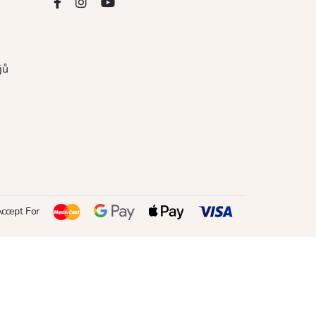
jů
ccept For