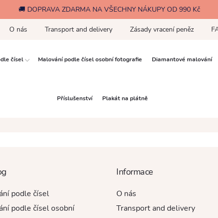
🚚 DOPRAVA ZDARMA NA VŠECHNY NÁKUPY OD 990 Kč
O nás
Transport and delivery
Zásady vracení peněz
F
dle čísel
Malování podle čísel osobní fotografie
Diamantové malování
Příslušenství
Plakát na plátně
og
Informace
ní podle čísel
O nás
ní podle čísel osobní
Transport and delivery