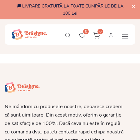
🚚 LIVRARE GRATUITĂ LA TOATE CUMPĂRILE DE LA
100 Lei
0
0
Ne mândrim cu produsele noastre, deoarece credem
că sunt uimitoare. Din acest motiv, oferim o garanție
de satisfacție de 100%. Dacă ceva nu este în regulă
cu comanda dvs., puteți contacta rapid echipa noastră