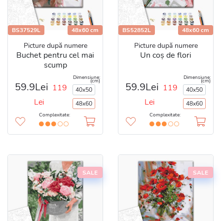
BS37529L
48x60 cm
BS52852L
48x60 cm
Picture după numere
Picture după numere
Buchet pentru cel mai
Un coș de flori
scump
Dimensiune:
Dimensiune:
(cm)
(cm)
59.9Lei
59.9Lei
119
119
40x50
40x50
Lei
Lei
48x60
48x60
Complexitate:
Complexitate:
SALE
SALE