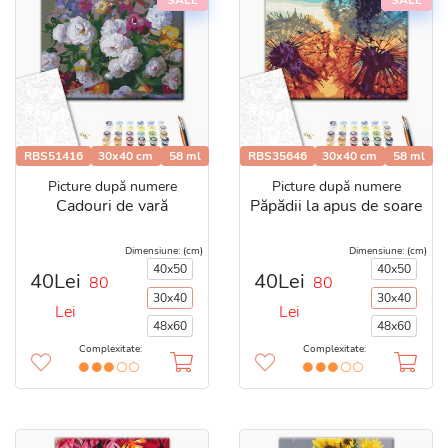
RBS51416
30x40 cm
58 ml
RBS35646
30x40 cm
58 ml
Picture după numere
Picture după numere
Cadouri de vară
Păpădii la apus de soare
Dimensiune: (cm)
Dimensiune: (cm)
40x50
40x50
40Lei
40Lei
80
80
30x40
30x40
Lei
Lei
48x60
48x60
Complexitate:
Complexitate: