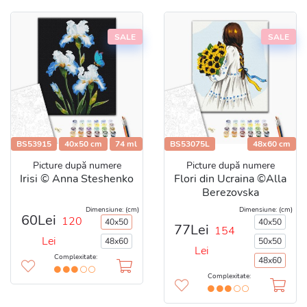
SALE
SALE
BS53915
40x50 cm
74 ml
BS53075L
48x60 cm
Picture după numere
Picture după numere
Irisi © Anna Steshenko
Flori din Ucraina ©Alla
Berezovska
Dimensiune: (cm)
Dimensiune: (cm)
60Lei
120
40x50
40x50
77Lei
154
Lei
48x60
50x50
Lei
Complexitate:
48x60
Complexitate: