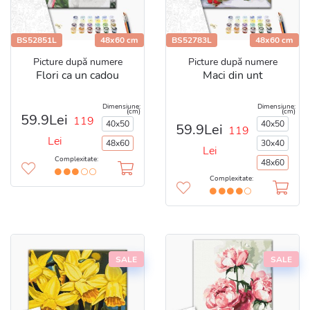
BS52851L
48x60 cm
BS52783L
48x60 cm
Picture după numere
Picture după numere
Flori ca un cadou
Maci din unt
Dimensiune:
Dimensiune:
(cm)
(cm)
59.9Lei
119
40x50
40x50
59.9Lei
119
Lei
48x60
30x40
Lei
Complexitate:
48x60
Complexitate:
SALE
SALE