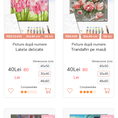
RBS31435
30x40 cm
58 ml
RBS436
30x40 cm
58 ml
Picture după numere
Picture după numere
Lalele delicate
Trandafiri pe masă
Dimensiune: (cm)
Dimensiune: (cm)
40x50
40x50
40Lei
40Lei
80
80
30x40
30x40
Lei
Lei
48x60
48x60
Complexitate:
Complexitate:
SALE
SALE