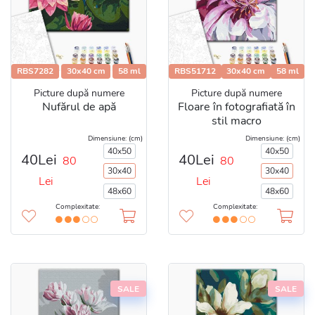
RBS7282
30x40 cm
58 ml
RBS51712
30x40 cm
58 ml
Picture după numere
Picture după numere
Nufărul de apă
Floare în fotografiată în
stil macro
Dimensiune: (cm)
Dimensiune: (cm)
40x50
40x50
40Lei
40Lei
80
80
30x40
30x40
Lei
Lei
48x60
48x60
Complexitate:
Complexitate:
SALE
SALE