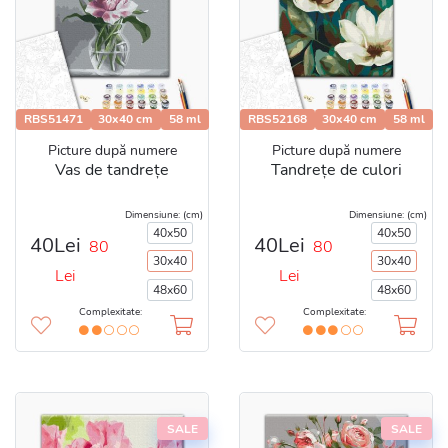
RBS51471
30x40 cm
58 ml
RBS52168
30x40 cm
58 ml
Picture după numere
Picture după numere
Vas de tandrețe
Tandrețe de culori
Dimensiune: (cm)
Dimensiune: (cm)
40x50
40x50
40Lei
40Lei
80
80
30x40
30x40
Lei
Lei
48x60
48x60
Complexitate:
Complexitate:
SALE
SALE