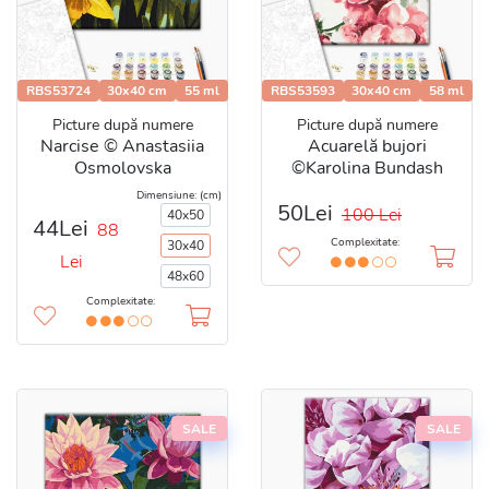
RBS53724
30x40 cm
55 ml
RBS53593
30x40 cm
58 ml
Picture după numere
Picture după numere
Narcise © Anastasiia
Acuarelă bujori
Osmolovska
©Karolina Bundash
Dimensiune: (cm)
50Lei
100 Lei
40x50
44Lei
88
Complexitate:
30x40
Lei
48x60
Complexitate:
SALE
SALE