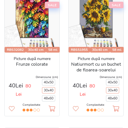
SALE
SALE
RBS32082
30x40 cm
58 ml
RBS51955
30x40 cm
58 ml
Picture după numere
Picture după numere
Frunze colorate
Natiurmort cu un buchet
de floarea-soarelui
Dimensiune: (cm)
Dimensiune: (cm)
40x50
40x50
40Lei
40Lei
80
80
30x40
30x40
Lei
Lei
48x60
48x60
Complexitate:
Complexitate: