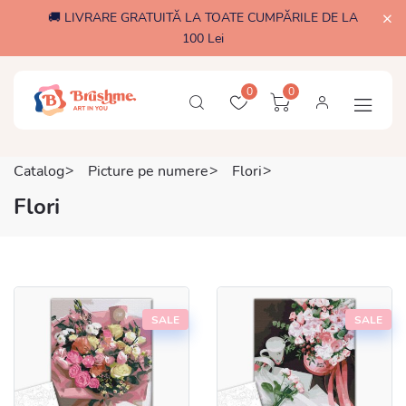
🚚 LIVRARE GRATUITĂ LA TOATE CUMPĂRILE DE LA
100 Lei
0
0
Catalog
Picture pe numere
Flori
Flori
SALE
SALE