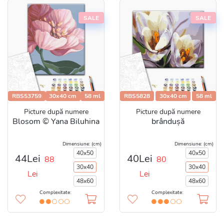
SALE
SALE
RBS53759
30x40 cm
58 ml
RBS5828
30x40 cm
58 ml
Picture după numere
Picture după numere
Blosom © Yana Biluhina
brândușă
Dimensiune: (cm)
Dimensiune: (cm)
40x50
40x50
44Lei
40Lei
88
80
30x40
30x40
Lei
Lei
48x60
48x60
Complexitate:
Complexitate: