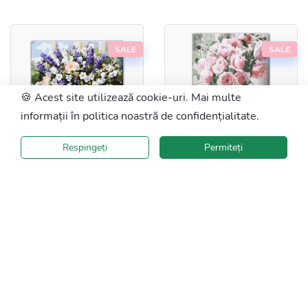
SALE
SALE
🍪 Acest site utilizează cookie-uri. Mai multe
informații în politica noastră de confidențialitate.
Respingeți
Permiteți
BS053L
48x60 cm
BS29390L
48x60 cm
Picture după numere
Picture după numere
Buchet de primăvară
Buchet de trandafiri
delicați
Dimensiune:
Dimensiune:
(cm)
(cm)
59.9Lei
119
40x50
40x50
59.9Lei
119
Lei
48x60
30x40
Lei
Complexitate:
48x60
Complexitate: