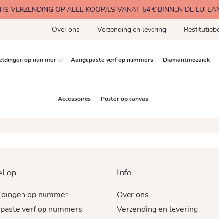
TIS VERZENDING OP ALLE KOOPJES VANAF 54 € BINNEN DE EU-LA
Over ons
Verzending en levering
Restitutiebe
eldingen op nummer
Aangepaste verf op nummers
Diamantmozaïek
Accessoires
Poster op canvas
l op
Info
ldingen op nummer
Over ons
paste verf op nummers
Verzending en levering