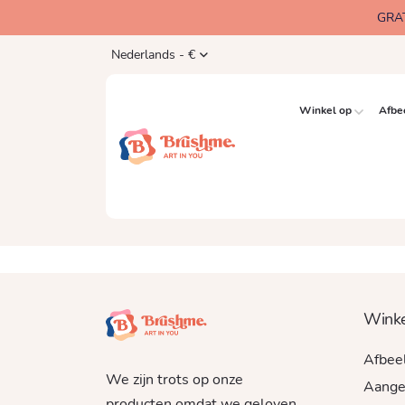
GRA
Nederlands - €
Winkel op
Afbe
Winke
Afbee
We zijn trots op onze
Aange
producten omdat we geloven