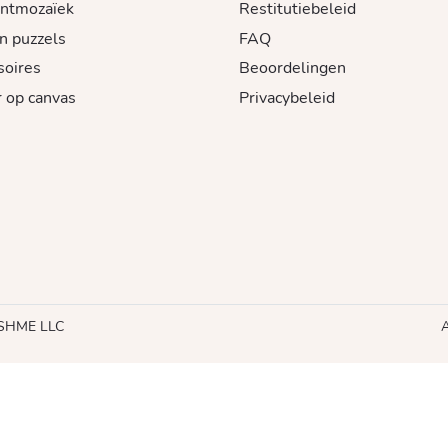
ntmozaïek
Restitutiebeleid
n puzzels
FAQ
soires
Beoordelingen
 op canvas
Privacybeleid
RUSHME LLC
A