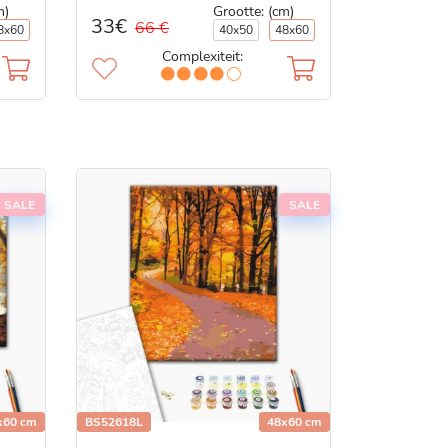
m)
Grootte: (cm)
33€
66 €
8x60
40x50
48x60
Complexiteit:
SALE
SALE
x60 cm
BS52618L
48x60 cm