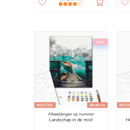
SALE
BS52720L
48x60 cm
BS525
Afbeeldingen op nummer
Landschap in de mist
He