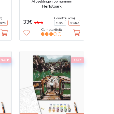
Afbeeldingen op nummer
Herfstpark
m)
Grootte: (cm)
33€
66 €
8x60
40x50
48x60
Complexiteit:
SALE
SALE