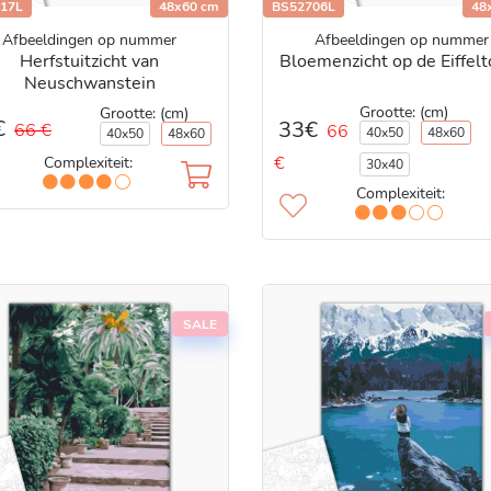
17L
48x60 cm
BS52706L
48
Afbeeldingen op nummer
Afbeeldingen op nummer
Herfstuitzicht van
Bloemenzicht op de Eiffel
Neuschwanstein
Grootte: (cm)
Grootte: (cm)
€
33€
66 €
66
40x50
48x60
40x50
48x60
€
Complexiteit:
30x40
Complexiteit:
SALE