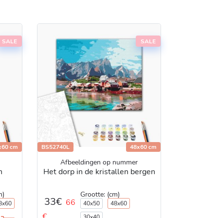
SALE
SALE
x60 cm
BS52740L
48x60 cm
Afbeeldingen op nummer
n
Het dorp in de kristallen bergen
Grootte: (cm)
m)
33€
66
40x50
48x60
8x60
€
30x40