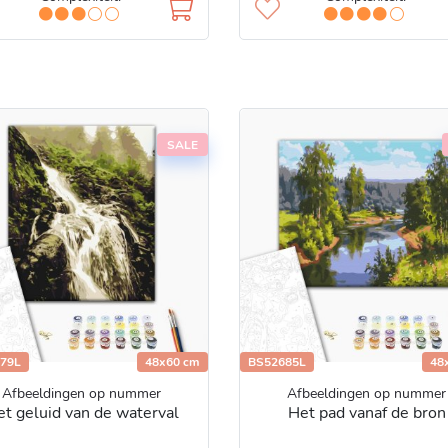
SALE
79L
48x60 cm
BS52685L
48
Afbeeldingen op nummer
Afbeeldingen op nummer
t geluid van de waterval
Het pad vanaf de bron