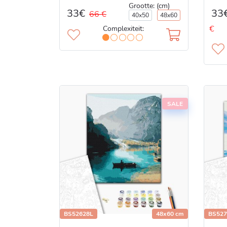
Grootte: (cm)
33€
33
66 €
40x50
48x60
€
Complexiteit:
SALE
BS52628L
48x60 cm
BS527