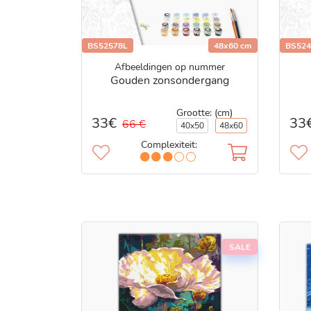
BS52578L
48x60 cm
BS524
Afbeeldingen op nummer
Gouden zonsondergang
Grootte: (cm)
33€
33
66 €
40x50
48x60
Complexiteit:
SALE