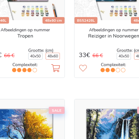
46L
48x60 cm
BS52426L
48
Afbeeldingen op nummer
Afbeeldingen op nummer
Tropen
Reiziger in Noorwege
Grootte: (cm)
Grootte: (c
€
33€
66 €
66 €
40x50
48x60
40x50
4
Complexiteit:
Complexiteit:
SALE