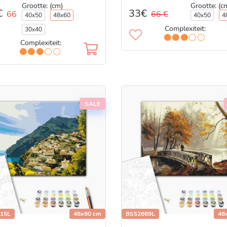
Grootte: (cm)
Grootte: (c
33€
€
66 €
66
40x50
48x60
40x50
4
Complexiteit:
30x40
Complexiteit:
SALE
15L
48x60 cm
BS52669L
48