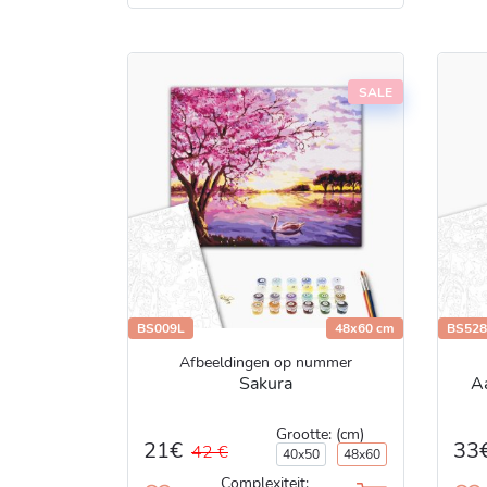
SALE
BS009L
48x60 cm
BS528
Afbeeldingen op nummer
Sakura
A
Grootte: (cm)
21€
33
42 €
40x50
48x60
Complexiteit: