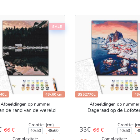
SALE
40L
48x60 cm
BS52770L
48
Afbeeldingen op nummer
Afbeeldingen op nummer
an de rand van de wereld
Dageraad op de Lofote
Grootte: (cm)
Grootte: (c
€
33€
66 €
66 €
40x50
48x60
40x50
4
Complexiteit:
Complexiteit: