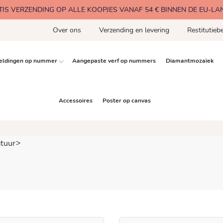
TIS VERZENDING OP ALLE KOOPJES VANAF 54 € BINNEN DE EU-LA
Over ons
Verzending en levering
Restitutiebe
eldingen op nummer
Aangepaste verf op nummers
Diamantmozaïek
Accessoires
Poster op canvas
tuur