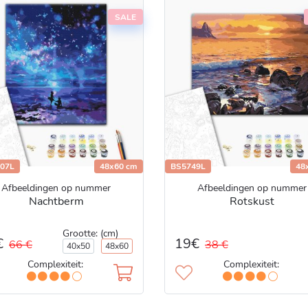
SALE
07L
48x60 cm
BS5749L
48
Afbeeldingen op nummer
Afbeeldingen op nummer
Nachtberm
Rotskust
Grootte: (cm)
€
19€
66 €
38 €
40x50
48x60
Complexiteit:
Complexiteit: