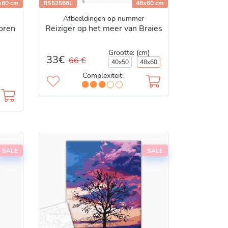
x60 cm
BS52566L
48x60 cm
Afbeeldingen op nummer
toren
Reiziger op het meer van Braies
Grootte: (cm)
33€
66 €
40x50
48x60
Complexiteit:
SALE
SALE