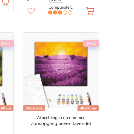
Complexiteit:
SALE
SALE
x60 cm
BS52690L
48x60 cm
Afbeeldingen op nummer
Zonsopgang boven lavendel