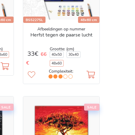
x60 cm
BS52275L
48x60 cm
Afbeeldingen op nummer
n
Herfst tegen de paarse lucht
Grootte: (cm)
m)
33€
66
40x50
30x40
8x60
€
48x60
Complexiteit:
SALE
SALE