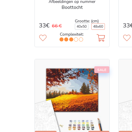
Afbeeldingen op nummer
Boottocht
Grootte: (cm)
33€
33
66 €
40x50
48x60
Complexiteit:
SALE