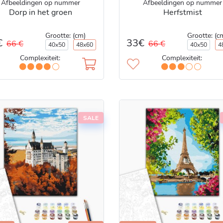
Afbeeldingen op nummer
Afbeeldingen op nummer
Dorp in het groen
Herfstmist
Grootte: (cm)
Grootte: (c
€
33€
66 €
66 €
40x50
48x60
40x50
4
Complexiteit:
Complexiteit:
SALE