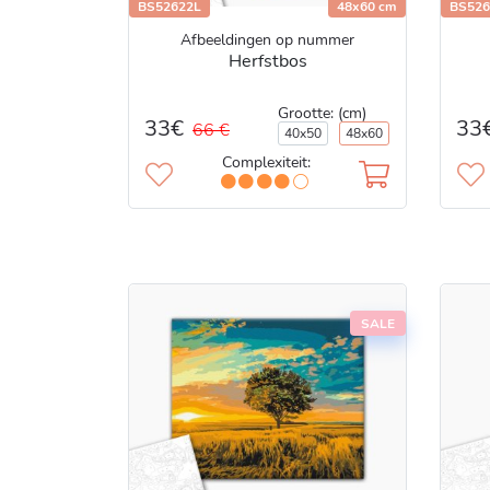
BS52622L
48x60 cm
BS526
Afbeeldingen op nummer
Herfstbos
Grootte: (cm)
33€
33
66 €
40x50
48x60
Complexiteit:
SALE