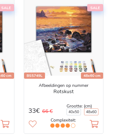
SALE
SALE
x60 cm
BS5749L
48x60 cm
Afbeeldingen op nummer
Rotskust
Grootte: (cm)
33€
66 €
40x50
48x60
Complexiteit: