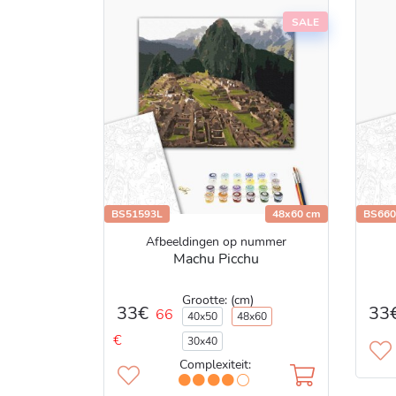
SALE
BS51593L
48x60 cm
BS660
Afbeeldingen op nummer
Machu Picchu
Grootte: (cm)
33
33€
66
40x50
48x60
€
30x40
Complexiteit: