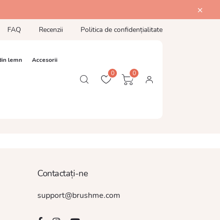
FAQ
Recenzii
Politica de confidențialitate
din lemn
Accesorii
0
0
Contactați-ne
support@brushme.com