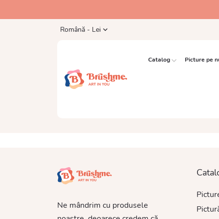
Română - Lei
Catalog
Picture pe 
Catal
Pictu
Ne mândrim cu produsele
Pictur
noastre, deoarece credem că