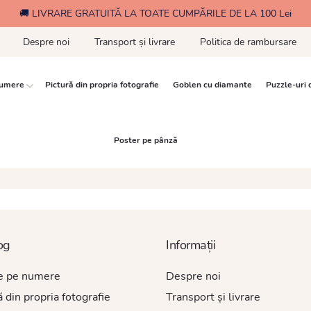
🚚 LIVRARE GRATUITĂ LA TOATE CUMPĂRILE DE LA 100 Lei
Despre noi
Transport și livrare
Politica de rambursare
numere
Pictură din propria fotografie
Goblen cu diamante
Puzzle-uri 
Poster pe pânză
og
Informații
re pe numere
Despre noi
ă din propria fotografie
Transport și livrare