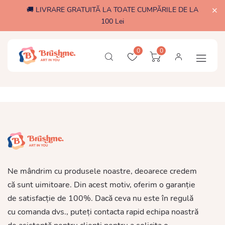
🚚 LIVRARE GRATUITĂ LA TOATE CUMPĂRILE DE LA
100 Lei
0
0
Ne mândrim cu produsele noastre, deoarece credem
că sunt uimitoare. Din acest motiv, oferim o garanție
de satisfacție de 100%. Dacă ceva nu este în regulă
cu comanda dvs., puteți contacta rapid echipa noastră