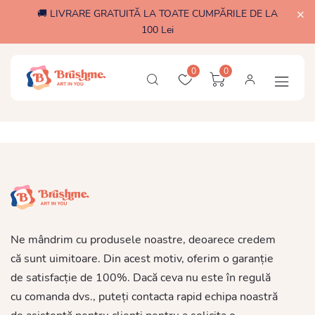
🚚 LIVRARE GRATUITĂ LA TOATE CUMPĂRILE DE LA
100 Lei
0
0
Ne mândrim cu produsele noastre, deoarece credem
că sunt uimitoare. Din acest motiv, oferim o garanție
de satisfacție de 100%. Dacă ceva nu este în regulă
cu comanda dvs., puteți contacta rapid echipa noastră