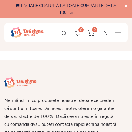
🚚 LIVRARE GRATUITĂ LA TOATE CUMPĂRILE DE LA
100 Lei
0
0
Ne mândrim cu produsele noastre, deoarece credem
că sunt uimitoare. Din acest motiv, oferim o garanție
de satisfacție de 100%. Dacă ceva nu este în regulă
cu comanda dvs., puteți contacta rapid echipa noastră