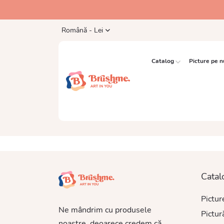
Română - Lei
Catalog
Picture pe 
Catal
Pictu
Ne mândrim cu produsele
Pictur
noastre, deoarece credem că