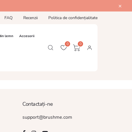
FAQ
Recenzii
Politica de confidențialitate
din lemn
Accesorii
0
0
Contactați-ne
support@brushme.com