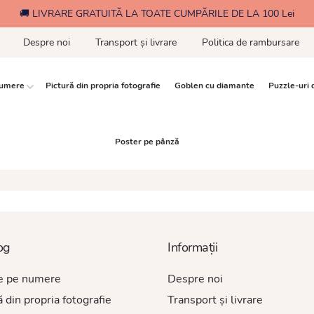
🚚 LIVRARE GRATUITĂ LA TOATE CUMPĂRILE DE LA 100 Lei
Despre noi
Transport și livrare
Politica de rambursare
numere
Pictură din propria fotografie
Goblen cu diamante
Puzzle-uri 
Poster pe pânză
og
Informații
re pe numere
Despre noi
ă din propria fotografie
Transport și livrare