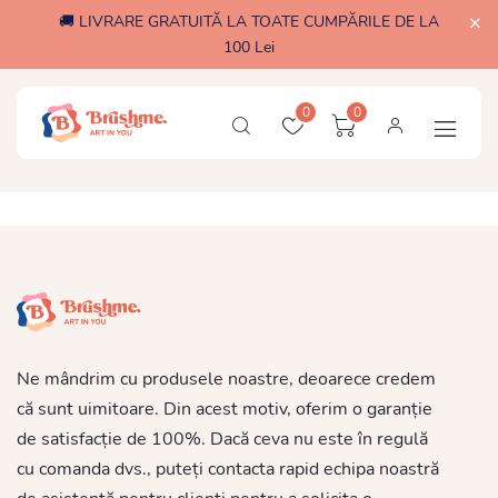
🚚 LIVRARE GRATUITĂ LA TOATE CUMPĂRILE DE LA
100 Lei
0
0
Ne mândrim cu produsele noastre, deoarece credem
că sunt uimitoare. Din acest motiv, oferim o garanție
de satisfacție de 100%. Dacă ceva nu este în regulă
cu comanda dvs., puteți contacta rapid echipa noastră