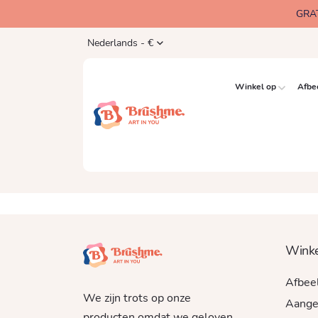
GRA
Nederlands - €
Winkel op
Afbe
Winke
Afbee
We zijn trots op onze
Aange
producten omdat we geloven