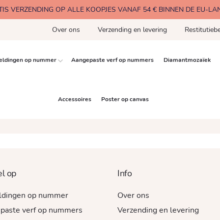
TIS VERZENDING OP ALLE KOOPJES VANAF 54 € BINNEN DE EU-LA
Over ons
Verzending en levering
Restitutiebe
eldingen op nummer
Aangepaste verf op nummers
Diamantmozaïek
Accessoires
Poster op canvas
l op
Info
ldingen op nummer
Over ons
paste verf op nummers
Verzending en levering