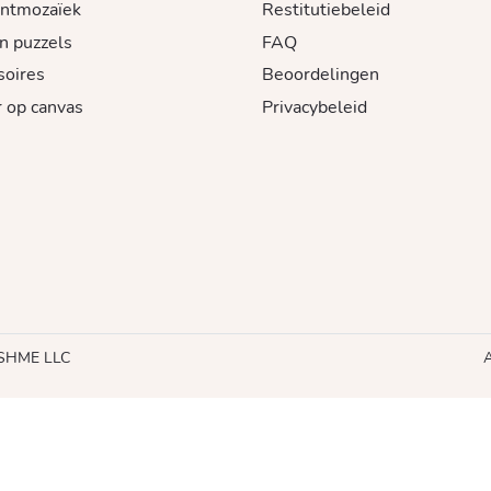
ntmozaïek
Restitutiebeleid
n puzzels
FAQ
soires
Beoordelingen
 op canvas
Privacybeleid
RUSHME LLC
A