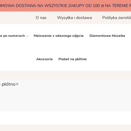
RMOWA DOSTAWA NA WSZYSTKIE ZAKUPY OD 100 zł NA TERENIE 
O nas
Wysyłka i dostawa
Polityka zwrot
e po numerach
Malowanie z własnego zdjęcia
Diamentowa Mozaika
Akcesoria
Plakat na płótnie
 płótno